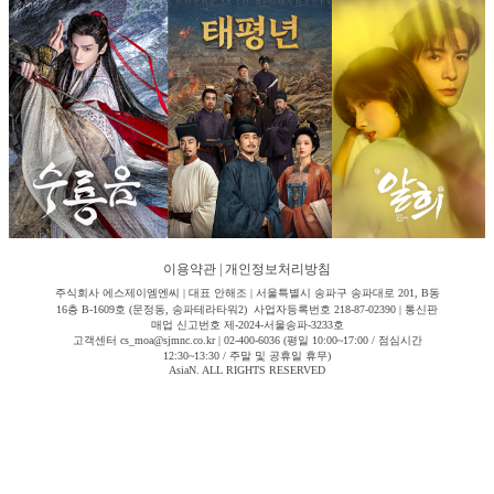
이용약관
|
개인정보처리방침
주식회사 에스제이엠엔씨 | 대표 안해조 | 서울특별시 송파구 송파대로 201, B동
16층 B-1609호 (문정동, 송파테라타워2) 사업자등록번호 218-87-02390 | 통신판
매업 신고번호 제-2024-서울송파-3233호
고객센터 cs_moa@sjmnc.co.kr | 02-400-6036 (평일 10:00~17:00 / 점심시간
12:30~13:30 / 주말 및 공휴일 휴무)
AsiaN. ALL RIGHTS RESERVED