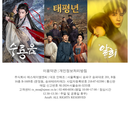
이용약관
|
개인정보처리방침
주식회사 에스제이엠엔씨 | 대표 안해조 | 서울특별시 송파구 송파대로 201, B동
16층 B-1609호 (문정동, 송파테라타워2) 사업자등록번호 218-87-02390 | 통신판
매업 신고번호 제-2024-서울송파-3233호
고객센터 cs_moa@sjmnc.co.kr | 02-400-6036 (평일 10:00~17:00 / 점심시간
12:30~13:30 / 주말 및 공휴일 휴무)
AsiaN. ALL RIGHTS RESERVED