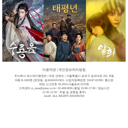
이용약관
|
개인정보처리방침
주식회사 에스제이엠엔씨 | 대표 안해조 | 서울특별시 송파구 송파대로 201, B동
16층 B-1609호 (문정동, 송파테라타워2) 사업자등록번호 218-87-02390 | 통신판
매업 신고번호 제-2024-서울송파-3233호
고객센터 cs_moa@sjmnc.co.kr | 02-400-6036 (평일 10:00~17:00 / 점심시간
12:30~13:30 / 주말 및 공휴일 휴무)
AsiaN. ALL RIGHTS RESERVED