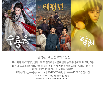
이용약관
|
개인정보처리방침
주식회사 에스제이엠엔씨 | 대표 안해조 | 서울특별시 송파구 송파대로 201, B동
16층 B-1609호 (문정동, 송파테라타워2) 사업자등록번호 218-87-02390 | 통신판
매업 신고번호 제-2024-서울송파-3233호
고객센터 cs_moa@sjmnc.co.kr | 02-400-6036 (평일 10:00~17:00 / 점심시간
12:30~13:30 / 주말 및 공휴일 휴무)
AsiaN. ALL RIGHTS RESERVED