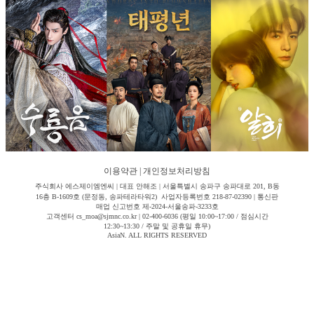
이용약관
|
개인정보처리방침
주식회사 에스제이엠엔씨 | 대표 안해조 | 서울특별시 송파구 송파대로 201, B동
16층 B-1609호 (문정동, 송파테라타워2) 사업자등록번호 218-87-02390 | 통신판
매업 신고번호 제-2024-서울송파-3233호
고객센터 cs_moa@sjmnc.co.kr | 02-400-6036 (평일 10:00~17:00 / 점심시간
12:30~13:30 / 주말 및 공휴일 휴무)
AsiaN. ALL RIGHTS RESERVED