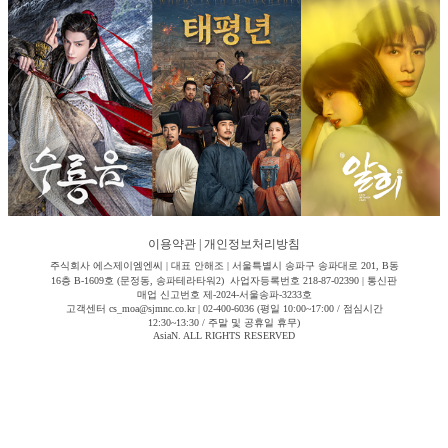
이용약관
|
개인정보처리방침
주식회사 에스제이엠엔씨 | 대표 안해조 | 서울특별시 송파구 송파대로 201, B동
16층 B-1609호 (문정동, 송파테라타워2) 사업자등록번호 218-87-02390 | 통신판
매업 신고번호 제-2024-서울송파-3233호
고객센터 cs_moa@sjmnc.co.kr | 02-400-6036 (평일 10:00~17:00 / 점심시간
12:30~13:30 / 주말 및 공휴일 휴무)
AsiaN. ALL RIGHTS RESERVED