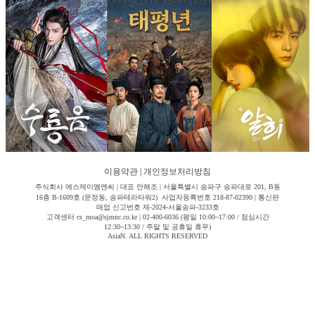
이용약관
|
개인정보처리방침
주식회사 에스제이엠엔씨 | 대표 안해조 | 서울특별시 송파구 송파대로 201, B동
16층 B-1609호 (문정동, 송파테라타워2) 사업자등록번호 218-87-02390 | 통신판
매업 신고번호 제-2024-서울송파-3233호
고객센터 cs_moa@sjmnc.co.kr | 02-400-6036 (평일 10:00~17:00 / 점심시간
12:30~13:30 / 주말 및 공휴일 휴무)
AsiaN. ALL RIGHTS RESERVED