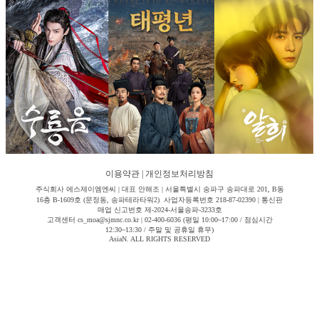
이용약관
|
개인정보처리방침
주식회사 에스제이엠엔씨 | 대표 안해조 | 서울특별시 송파구 송파대로 201, B동
16층 B-1609호 (문정동, 송파테라타워2) 사업자등록번호 218-87-02390 | 통신판
매업 신고번호 제-2024-서울송파-3233호
고객센터 cs_moa@sjmnc.co.kr | 02-400-6036 (평일 10:00~17:00 / 점심시간
12:30~13:30 / 주말 및 공휴일 휴무)
AsiaN. ALL RIGHTS RESERVED