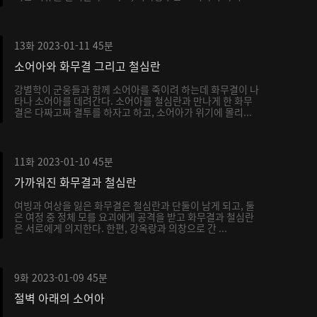
가...
13화
2023-01-11
45분
소어아와 화무결 그리고 철심란
강별학이 군웅들과 함께 소어아를 죽이려 하는데 화무결이 나
타나 소어아를 데려간다. 소어아를 철심란과 만나게 한 화무
결은 다짜고짜 결투를 하자고 하고, 소어아가 위기에 몰리...
11화
2023-01-10
45분
가까워진 화무결과 철심란
여빙과 여상을 잃은 화무결은 철심란과 단둘이 남게 되고, 둘
은 여정 중 정체 모를 요괴에게 공격을 받고 화무결과 철심란
은 서로에게 의지한다. 한편, 강옥랑과 의창으로 간 ...
9화
2023-01-09
45분
절벽 아래의 소어아