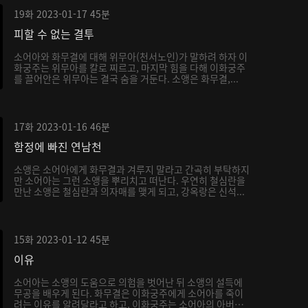
19화
2023-01-17
45분
피할 수 없는 결투
소어아와 화무결에 대해 위무아(천서노인)가 말하려 하자 이
화궁주는 위무아를 칼로 찌르고, 마지막 힘을 다해 이화궁주
를 끌어안은 위무아는 결국 숨을 거둔다. 소앵은 화무결,...
17화
2023-01-16
46분
함정에 빠진 연남천
소앵은 소어아에게 화무결과 겨루지 말라고 간곡히 부탁하지
만 소어아는 그런 소앵을 뿌리치고 떠난다. 우연히 철심란을
만난 소앵은 철심란과 의자매를 맺게 되고, 강옥랑은 신석...
15화
2023-01-12
45분
이유
소어아는 소앵의 도움으로 의험을 벗어난 뒤 소앵의 설득에
무공을 배우게 된다. 화무결은 이화궁주에게 소어아를 죽이
려는 이유를 알려달라고 하고, 이화궁주는 소어아의 아버지