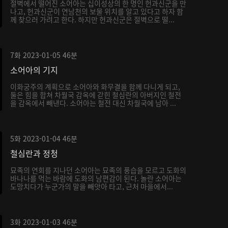
절벽에서 떨어진 소어아는 십이성상의 한 명인 헌과신군을 만
나고, 헌과신군이 연남천의 보물 위치를 알고 있다고 하자 함
께 찾으러 가려고 한다. 하지만 헌과신군은 절벽으로 떨...
7화
2023-01-05
46분
소어아의 기지
이화궁주의 계획으로 소어아와 화무결을 함께 다니게 되고,
둘은 힘을 합쳐 차월국 감옥에 갇힌 철심란의 아버지인 철전
을 감옥에서 빼낸다. 소어아는 철전 대신 차월국에 남아 ...
5화
2023-01-04
46분
철심란과 정청
묘족의 연회를 지나던 소어아는 묘족의 풍습을 모르고 도화의
바나나를 먹는 바람에 도화의 남편감이 된다. 놀란 소어아는
도망치다가 누군가의 말을 빼앗아 타고, 근처 마을에서...
3화
2023-01-03
46분