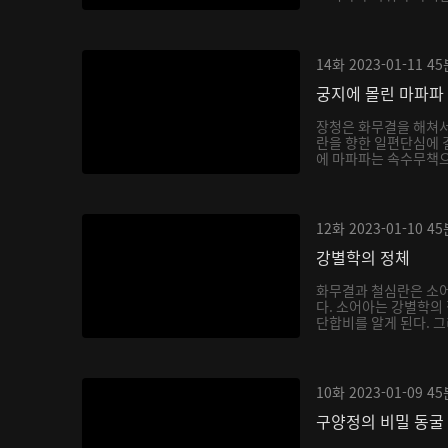
14화
2023-01-11
45
궁지에 몰린 마파파
장청은 화무결을 해쳐
란을 향한 일편단심에 
에 마파파는 속수무책으
12화
2023-01-10
45
강별학의 정체
화무결과 철심란은 소어
다. 소어아는 강별학의
단합비를 알게 된다. 그
10화
2023-01-09
45
구양정의 비밀 동굴