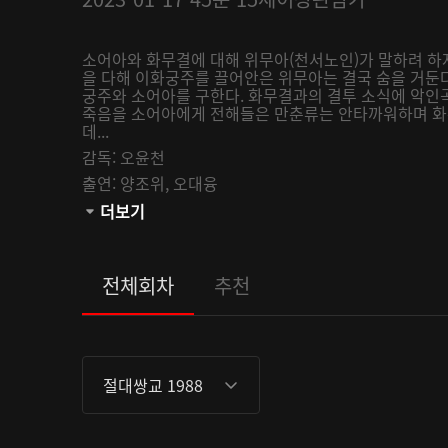
소어아와 화무결에 대해 위무아(천서노인)가 말하려 하
을 다해 이화궁주를 끌어안은 위무아는 결국 숨을 거둔다
궁주와 소어아를 구한다. 화무결과의 결투 소식에 악인
죽음을 소어아에게 전해들은 만춘류는 안타까워하며 화
데...
감독:
오윤천
출연:
양조위,
오대융
관람등급:
더보기
전체회차
추천
절대쌍교 1988