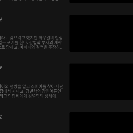
분
서라도 갖으려고 했지만 화무결의 철심
결국 포기를 한다. 강별학 부자의 계략
로 당하고, 마파파의 결백을 주장하...
분
아의 행방을 알고 소어아를 찾아 나선
 집에서 지내고, 강별학의 장인어른인
리고 단합비에게 강별학의 정체에...
분