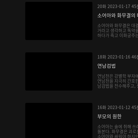
20화
2023-01-17
45
소어아와 화무결의 
소어아와 화무결은 대결
거라고 생각하고 독약을
하다가 죽고 이화궁주는 
18화
2023-01-16
46
연남검법
연남천은 강별학 부자에
연남천을 지극히 간호한
남검법을 전수해주고, 생
16화
2023-01-12
45
부모의 원한
소어아는 술에 취해 쓰
돌본다. 화무결은 괴로
소어아와 싸워야 하지만