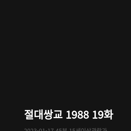
절대쌍교 1988 19화
2023-01-17
45분
15세이상관람가