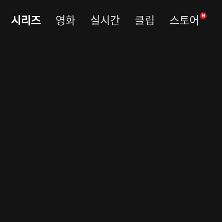
시리즈
영화
실시간
클립
스토어
N