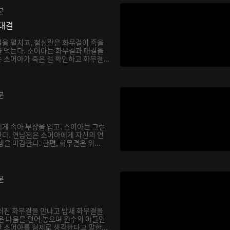
분
대결
을 펼치고, 철심란은 화무결이 죽을
 먹는다. 소어아는 화무결과 대결을
소어아가 죽은 걸 확인하고 화무결...
분
게 속아 부상을 입고, 소어아는 그런
다. 연남천은 소어아에게 자신의 연
을 마감한다. 한편, 화무결은 위...
분
러진 화무결을 만나고 밤새 화무결을
운 마음을 털어 놓으며 원수의 아들인
 소어아를 형제로 생각한다고 말한...