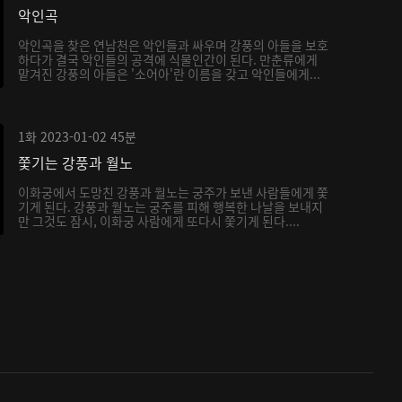
악인곡
악인곡을 찾은 연남천은 악인들과 싸우며 강풍의 아들을 보호
하다가 결국 악인들의 공격에 식물인간이 된다. 만춘류에게
맡겨진 강풍의 아들은 '소어아'란 이름을 갖고 악인들에게...
1화
2023-01-02
45분
쫓기는 강풍과 월노
이화궁에서 도망친 강풍과 월노는 궁주가 보낸 사람들에게 쫓
기게 된다. 강풍과 월노는 궁주를 피해 행복한 나날을 보내지
만 그것도 잠시, 이화궁 사람에게 또다시 쫓기게 된다....