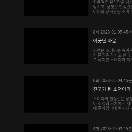
화무결은 철심란을 지키
망치고, 장청은 철심란을
어아와 강옥랑은 소미미를
8화
2023-01-05
45분
어긋난 마음
소앵은 소어아를 속여 독
신 혼인을 하자고 한다
고 하지만 소어아가 자꾸
6화
2023-01-04
45분
친구가 된 소어아와
소어아와 철심란은 장청
아 소앵의 거처에서 지내
에 주화입마에 빠지게 되
4화
2023-01-03
45분