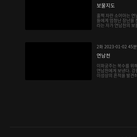
보물지도
훌쩍 자란 소어아는 연
들에게 엄청난 장난을 
라는 자가 연남천의 보
아...
2화
2023-01-02
45분
연남천
이화궁주는 복수를 위해
연남천에게 보낸다. 강
이성상의 흔적을 발견하
다...