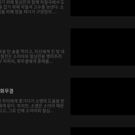
기 위해 철심란과 함께 차월국에서 도
 잡기 위해 차월국 고수를 보낸다. 소
 피해 땅을 파다가 구양정의 ...
을 탄 술을 먹이고, 자신에게 진 빚 대
. 철전은 소어아와 철심란을 맺어주려
 피하자, 화무결에게 중매를...
 화무결
 무리에게 쫓기다가 소앵의 도움을 받
게 된다. 하지만, 소앵은 소어아 때문
고, 그로 인해 소어아와 철심...