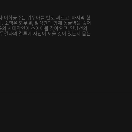
자 이화궁주는 위무아를 칼로 찌르고, 마지막 힘
. 소앵은 화무결, 철심란과 함께 동굴벽을 뚫어
곡의 사대악인이 소어아를 찾아오고, 연남천의
무결과의 결투에 자신이 도울 것이 있는지 묻는