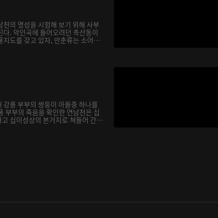
남천의 명성을 시험해 보기 위해 사부
친다. 악인곡에 들어오려던 촉산동이
물지도를 갖고 있자, 만춘류는 소어
 강풍 부부의 쌍둥이 아들중 하나를
풍 부부의 죽음을 확인한 연남천은 십
고 십이성상의 본거지로 쳐들어 간