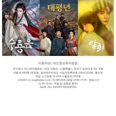
이용약관
|
개인정보처리방침
주식회사 에스제이엠엔씨 | 대표 안해조 | 서울특별시 송파구 송파대로 201, B동
16층 B-1609호 (문정동, 송파테라타워2) 사업자등록번호 218-87-02390 | 통신판
매업 신고번호 제-2024-서울송파-3233호
고객센터 cs_moa@sjmnc.co.kr | 02-400-6036 (평일 10:00~17:00 / 점심시간
12:30~13:30 / 주말 및 공휴일 휴무)
AsiaN. ALL RIGHTS RESERVED