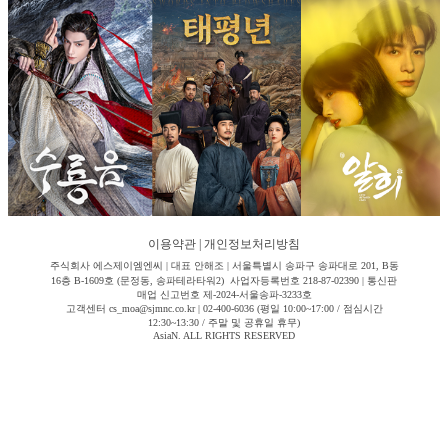
이용약관
|
개인정보처리방침
주식회사 에스제이엠엔씨 | 대표 안해조 | 서울특별시 송파구 송파대로 201, B동
16층 B-1609호 (문정동, 송파테라타워2) 사업자등록번호 218-87-02390 | 통신판
매업 신고번호 제-2024-서울송파-3233호
고객센터 cs_moa@sjmnc.co.kr | 02-400-6036 (평일 10:00~17:00 / 점심시간
12:30~13:30 / 주말 및 공휴일 휴무)
AsiaN. ALL RIGHTS RESERVED