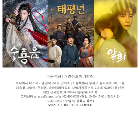
이용약관
|
개인정보처리방침
주식회사 에스제이엠엔씨 | 대표 안해조 | 서울특별시 송파구 송파대로 201, B동
16층 B-1609호 (문정동, 송파테라타워2) 사업자등록번호 218-87-02390 | 통신판
매업 신고번호 제-2024-서울송파-3233호
고객센터 cs_moa@sjmnc.co.kr | 02-400-6036 (평일 10:00~17:00 / 점심시간
12:30~13:30 / 주말 및 공휴일 휴무)
AsiaN. ALL RIGHTS RESERVED