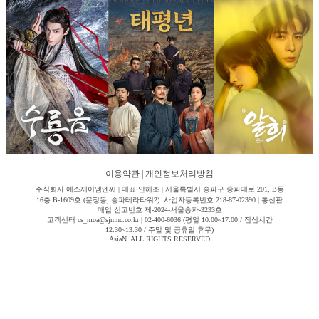
이용약관
|
개인정보처리방침
주식회사 에스제이엠엔씨 | 대표 안해조 | 서울특별시 송파구 송파대로 201, B동
16층 B-1609호 (문정동, 송파테라타워2) 사업자등록번호 218-87-02390 | 통신판
매업 신고번호 제-2024-서울송파-3233호
고객센터 cs_moa@sjmnc.co.kr | 02-400-6036 (평일 10:00~17:00 / 점심시간
12:30~13:30 / 주말 및 공휴일 휴무)
AsiaN. ALL RIGHTS RESERVED