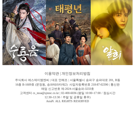
이용약관
|
개인정보처리방침
주식회사 에스제이엠엔씨 | 대표 안해조 | 서울특별시 송파구 송파대로 201, B동
16층 B-1609호 (문정동, 송파테라타워2) 사업자등록번호 218-87-02390 | 통신판
매업 신고번호 제-2024-서울송파-3233호
고객센터 cs_moa@sjmnc.co.kr | 02-400-6036 (평일 10:00~17:00 / 점심시간
12:30~13:30 / 주말 및 공휴일 휴무)
AsiaN. ALL RIGHTS RESERVED