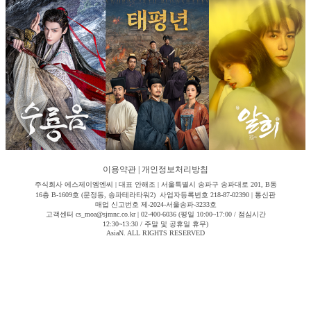
이용약관
|
개인정보처리방침
주식회사 에스제이엠엔씨 | 대표 안해조 | 서울특별시 송파구 송파대로 201, B동
16층 B-1609호 (문정동, 송파테라타워2) 사업자등록번호 218-87-02390 | 통신판
매업 신고번호 제-2024-서울송파-3233호
고객센터 cs_moa@sjmnc.co.kr | 02-400-6036 (평일 10:00~17:00 / 점심시간
12:30~13:30 / 주말 및 공휴일 휴무)
AsiaN. ALL RIGHTS RESERVED