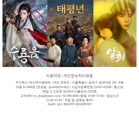
이용약관
|
개인정보처리방침
주식회사 에스제이엠엔씨 | 대표 안해조 | 서울특별시 송파구 송파대로 201, B동
16층 B-1609호 (문정동, 송파테라타워2) 사업자등록번호 218-87-02390 | 통신판
매업 신고번호 제-2024-서울송파-3233호
고객센터 cs_moa@sjmnc.co.kr | 02-400-6036 (평일 10:00~17:00 / 점심시간
12:30~13:30 / 주말 및 공휴일 휴무)
AsiaN. ALL RIGHTS RESERVED