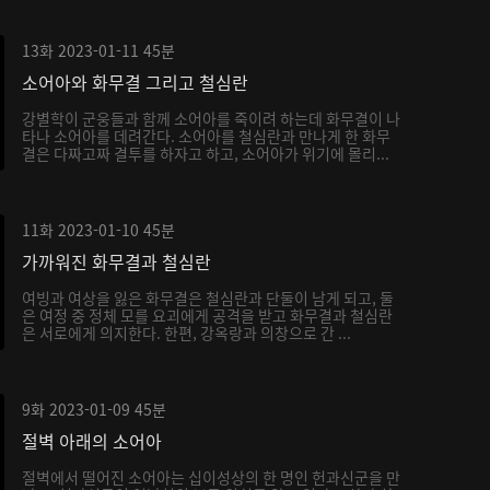
13화
2023-01-11
45분
소어아와 화무결 그리고 철심란
강별학이 군웅들과 함께 소어아를 죽이려 하는데 화무결이 나
타나 소어아를 데려간다. 소어아를 철심란과 만나게 한 화무
결은 다짜고짜 결투를 하자고 하고, 소어아가 위기에 몰리...
11화
2023-01-10
45분
가까워진 화무결과 철심란
여빙과 여상을 잃은 화무결은 철심란과 단둘이 남게 되고, 둘
은 여정 중 정체 모를 요괴에게 공격을 받고 화무결과 철심란
은 서로에게 의지한다. 한편, 강옥랑과 의창으로 간 ...
9화
2023-01-09
45분
절벽 아래의 소어아
절벽에서 떨어진 소어아는 십이성상의 한 명인 헌과신군을 만