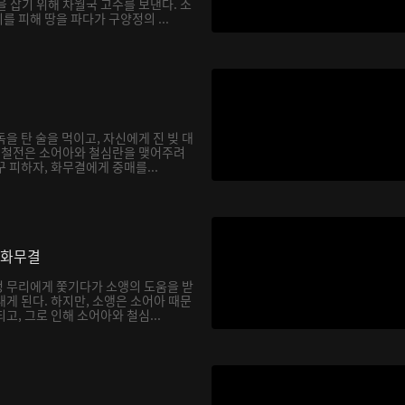
 잡기 위해 차월국 고수를 보낸다. 소
 피해 땅을 파다가 구양정의 ...
을 탄 술을 먹이고, 자신에게 진 빚 대
. 철전은 소어아와 철심란을 맺어주려
 피하자, 화무결에게 중매를...
 화무결
 무리에게 쫓기다가 소앵의 도움을 받
게 된다. 하지만, 소앵은 소어아 때문
고, 그로 인해 소어아와 철심...