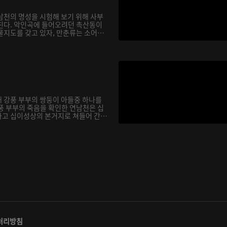
남천의 명성을 시험해 보기 위해 사부
친다. 악인곡에 들어오려던 촉산동이
물지도를 갖고 있자, 만춘류는 소어
 강풍 부부의 쌍둥이 아들중 하나를
풍 부부의 죽음을 확인한 연남천은 십
고 십이성상의 본거지로 쳐들어 간
처리방침