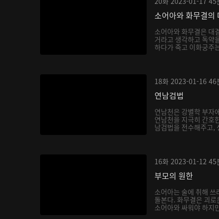
20화
2023-01-17
45
소어아와 화무결의 
소어아와 화무결은 대결
거라고 생각하고 독약을
하다가 죽고 이화궁주는 
18화
2023-01-16
46
연남검법
연남천은 강별학 부자에
연남천을 지극히 간호한
남검법을 전수해주고, 생
16화
2023-01-12
45
부모의 원한
소어아는 술에 취해 쓰
돌본다. 화무결은 괴로
소어아와 싸워야 하지만