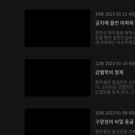
14화
2023-01-11
45
궁지에 몰린 마파파
장청은 화무결을 해쳐
란을 향한 일편단심에 
에 마파파는 속수무책으
12화
2023-01-10
45
강별학의 정체
화무결과 철심란은 소어
다. 소어아는 강별학의
단합비를 알게 된다. 그
10화
2023-01-09
45
구양정의 비밀 동굴
화무결은 철심란을 지키