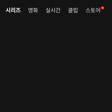
시리즈
영화
실시간
클립
스토어
N