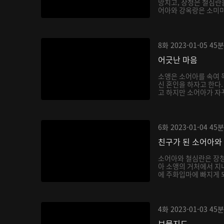
망치고, 장청은 철심란을
어아와 강옥랑은 소미미를
8화
2023-01-05
45분
어긋난 마음
소앵은 소어아를 속여 독
신 혼인을 하자고 한다
고 하지만 소어아가 자꾸
6화
2023-01-04
45분
친구가 된 소어아와
소어아와 철심란은 장청
아 소앵의 거처에서 지내
에 주화입마에 빠지게 되
4화
2023-01-03
45분
보물지도