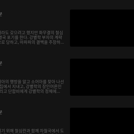
분
서라도 갖으려고 했지만 화무결의 철심
결국 포기를 한다. 강별학 부자의 계략
로 당하고, 마파파의 결백을 주장하...
분
아의 행방을 알고 소어아를 찾아 나선
 집에서 지내고, 강별학의 장인어른인
리고 단합비에게 강별학의 정체에...
분
기 위해 철심란과 함께 차월국에서 도