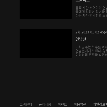
훌쩍 자란 소어아는 연
들에게 엄청난 장난을 
라는 자가 연남천의 보
아...
2화
2023-01-02
45분
연남천
이화궁주는 복수를 위해
연남천에게 보낸다. 강
이성상의 흔적을 발견하
다...
고객센터
공지사항
이벤트
이용약관
개인정보