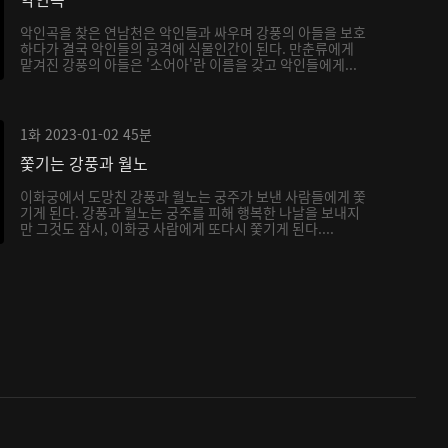
악인곡을 찾은 연남천은 악인들과 싸우며 강풍의 아들을 보호
하다가 결국 악인들의 공격에 식물인간이 된다. 만춘류에게
맡겨진 강풍의 아들은 '소어아'란 이름을 갖고 악인들에게...
1화
2023-01-02
45분
쫓기는 강풍과 월노
이화궁에서 도망친 강풍과 월노는 궁주가 보낸 사람들에게 쫓
기게 된다. 강풍과 월노는 궁주를 피해 행복한 나날을 보내지
만 그것도 잠시, 이화궁 사람에게 또다시 쫓기게 된다....