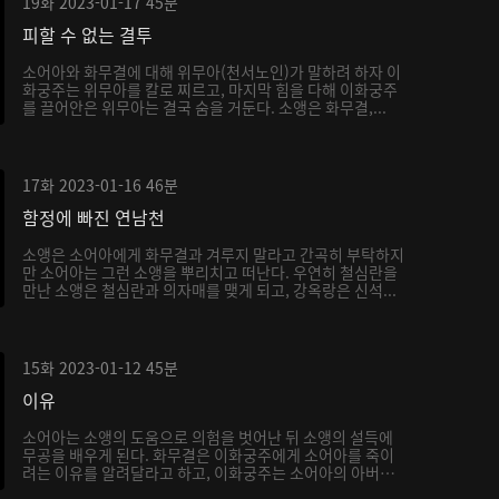
19화
2023-01-17
45분
피할 수 없는 결투
소어아와 화무결에 대해 위무아(천서노인)가 말하려 하자 이
화궁주는 위무아를 칼로 찌르고, 마지막 힘을 다해 이화궁주
를 끌어안은 위무아는 결국 숨을 거둔다. 소앵은 화무결,...
17화
2023-01-16
46분
함정에 빠진 연남천
소앵은 소어아에게 화무결과 겨루지 말라고 간곡히 부탁하지
만 소어아는 그런 소앵을 뿌리치고 떠난다. 우연히 철심란을
만난 소앵은 철심란과 의자매를 맺게 되고, 강옥랑은 신석...
15화
2023-01-12
45분
이유
소어아는 소앵의 도움으로 의험을 벗어난 뒤 소앵의 설득에
무공을 배우게 된다. 화무결은 이화궁주에게 소어아를 죽이
려는 이유를 알려달라고 하고, 이화궁주는 소어아의 아버지
가...