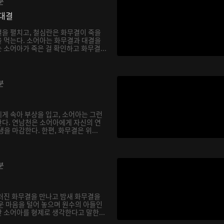
분
대결
을 펼치고, 철심란은 화무결이 죽을
 먹는다. 소어아는 화무결과 대결을
소어아가 죽은 걸 확인하고 화무결...
분
게 속아 부상을 입고, 소어아는 그런
다. 연남천은 소어아에게 자신의 연
을 마감한다. 한편, 화무결은 위...
분
러진 화무결을 만나고 밤새 화무결을
운 마음을 털어 놓으며 원수의 아들인
 소어아를 형제로 생각한다고 말한...