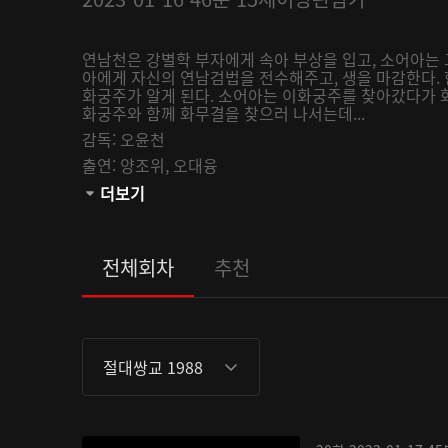
연남천은 강별학 부자에게 속아 부상을 입고, 소어아는
아에게 자신의 연남검법을 전수해주고, 생을 마감한다. 
화궁주가 알게 된다. 소어아는 이화궁주를 찾아갔다가 
화궁주와 함께 화무결을 찾으러 나서는데...
감독:
오윤천
출연:
양조위,
오대융
관람등급:
더보기
전체회차
추천
절대쌍교 1988