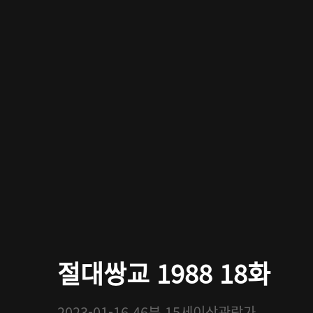
절대쌍교 1988 18화
2023-01-16
46분
15세이상관람가