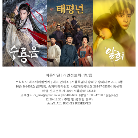
이용약관
|
개인정보처리방침
주식회사 에스제이엠엔씨 | 대표 안해조 | 서울특별시 송파구 송파대로 201, B동
16층 B-1609호 (문정동, 송파테라타워2) 사업자등록번호 218-87-02390 | 통신판
매업 신고번호 제-2024-서울송파-3233호
고객센터 cs_moa@sjmnc.co.kr | 02-400-6036 (평일 10:00~17:00 / 점심시간
12:30~13:30 / 주말 및 공휴일 휴무)
AsiaN. ALL RIGHTS RESERVED