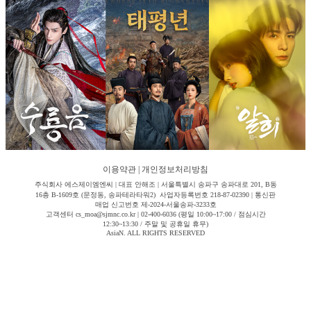
이용약관
|
개인정보처리방침
주식회사 에스제이엠엔씨 | 대표 안해조 | 서울특별시 송파구 송파대로 201, B동
16층 B-1609호 (문정동, 송파테라타워2) 사업자등록번호 218-87-02390 | 통신판
매업 신고번호 제-2024-서울송파-3233호
고객센터 cs_moa@sjmnc.co.kr | 02-400-6036 (평일 10:00~17:00 / 점심시간
12:30~13:30 / 주말 및 공휴일 휴무)
AsiaN. ALL RIGHTS RESERVED