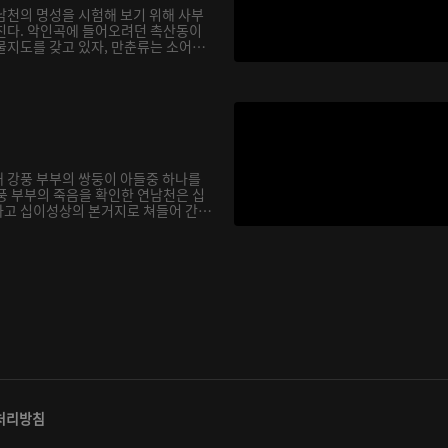
남천의 명성을 시험해 보기 위해 사부
친다. 악인곡에 들어오려던 촉산동이
물지도를 갖고 있자, 만춘류는 소어
 강풍 부부의 쌍둥이 아들중 하나를
풍 부부의 죽음을 확인한 연남천은 십
고 십이성상의 본거지로 쳐들어 간
처리방침