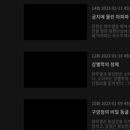
14화
2023-01-11
45
궁지에 몰린 마파파
장청은 화무결을 해쳐
란을 향한 일편단심에 
에 마파파는 속수무책으
12화
2023-01-10
45
강별학의 정체
화무결과 철심란은 소어
다. 소어아는 강별학의
단합비를 알게 된다. 그
10화
2023-01-09
45
구양정의 비밀 동굴
화무결은 철심란을 지키
망치고, 장청은 철심란을