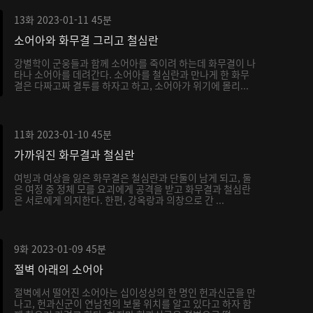
13화
2023-01-11
45분
소어아와 화무결 그리고 철심란
강별학이 군웅들과 함께 소어아를 죽이려 하는데 화무결이 나
타나 소어아를 데려간다. 소어아를 철심란과 만나게 한 화무
결은 다짜고짜 결투를 하자고 하고, 소어아가 위기에 몰리...
11화
2023-01-10
45분
가까워진 화무결과 철심란
여빙과 여상을 잃은 화무결은 철심란과 단둘이 남게 되고, 둘
은 여정 중 정체 모를 요괴에게 공격을 받고 화무결과 철심란
은 서로에게 의지한다. 한편, 강옥랑과 의창으로 간 ...
9화
2023-01-09
45분
절벽 아래의 소어아
절벽에서 떨어진 소어아는 십이성상의 한 명인 헌과신군을 만
나고, 헌과신군이 연남천의 보물 위치를 알고 있다고 하자 함