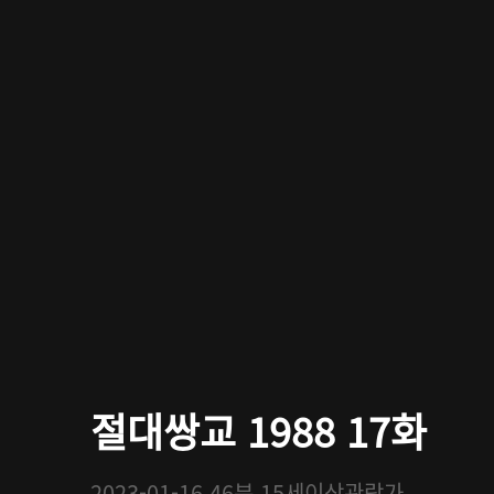
절대쌍교 1988 17화
2023-01-16
46분
15세이상관람가