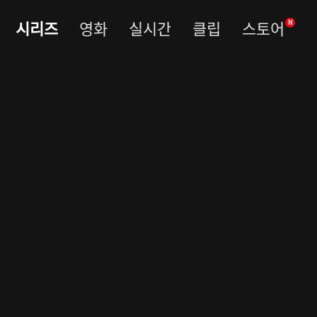
시리즈
영화
실시간
클립
스토어
N