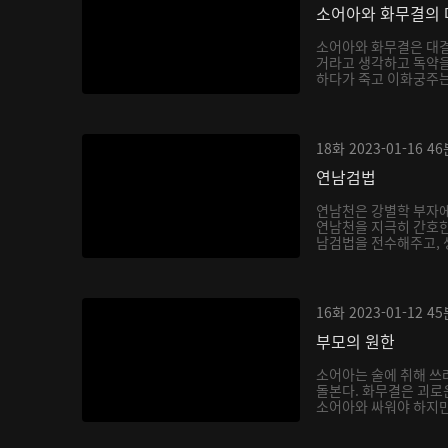
소어아와 화무결의 
소어아와 화무결은 대결
거라고 생각하고 독약을
하다가 죽고 이화궁주는 
18화
2023-01-16
46
연남검법
연남천은 강별학 부자에
연남천을 지극히 간호한
남검법을 전수해주고, 생
16화
2023-01-12
45
부모의 원한
소어아는 술에 취해 쓰
돌본다. 화무결은 괴로
소어아와 싸워야 하지만