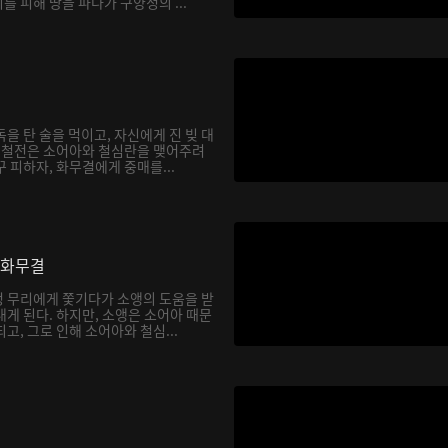
 피해 땅을 파다가 구양정의 ...
을 탄 술을 먹이고, 자신에게 진 빚 대
. 철전은 소어아와 철심란을 맺어주려
 피하자, 화무결에게 중매를...
 화무결
 무리에게 쫓기다가 소앵의 도움을 받
게 된다. 하지만, 소앵은 소어아 때문
고, 그로 인해 소어아와 철심...