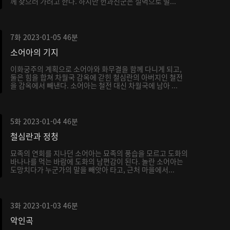
께 찾으러 가려고 한다. 하지만 헌과신군은 절벽으로 떨...
7화
2023-01-05
46분
소어아의 기지
이화궁주의 계획으로 소어아와 화무결을 함께 다니게 되고,
둘은 힘을 합쳐 차월국 감옥에 갇힌 철심란의 아버지인 철전
을 감옥에서 빼낸다. 소어아는 철전 대신 차월국에 남아 ...
5화
2023-01-04
46분
철심란과 정청
묘족의 연회를 지나던 소어아는 묘족의 풍습을 모르고 도화의
바나나를 먹는 바람에 도화의 남편감이 된다. 놀란 소어아는
도망치다가 누군가의 말을 빼앗아 타고, 근처 마을에서...
3화
2023-01-03
46분
악인곡