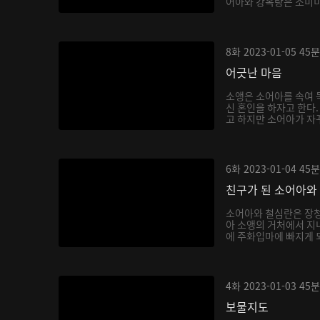
어아와 강옥랑은 소미미를
8화
2023-01-05
45분
어긋난 마음
소앵은 소어아를 속여 독
신 혼인을 하자고 한다
고 하지만 소어아가 자꾸
6화
2023-01-04
45분
친구가 된 소어아와
소어아와 철심란은 장청
아 소앵의 거처에서 지내
에 주화입마에 빠지게 되
4화
2023-01-03
45분
보물지도