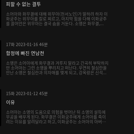
피할 수 없는 결투
소어아와 화무결에 대해 위무아(천서노인)가 말하려 하자 이
화궁주는 위무아를 칼로 찌르고, 마지막 힘을 다해 이화궁주
를 끌어안은 위무아는 결국 숨을 거둔다. 소앵은 화무결,...
17화
2023-01-16
46분
함정에 빠진 연남천
소앵은 소어아에게 화무결과 겨루지 말라고 간곡히 부탁하지
만 소어아는 그런 소앵을 뿌리치고 떠난다. 우연히 철심란을
만난 소앵은 철심란과 의자매를 맺게 되고, 강옥랑은 신석...
15화
2023-01-12
45분
이유
소어아는 소앵의 도움으로 의험을 벗어난 뒤 소앵의 설득에
무공을 배우게 된다. 화무결은 이화궁주에게 소어아를 죽이
려는 이유를 알려달라고 하고, 이화궁주는 소어아의 아버지
가...