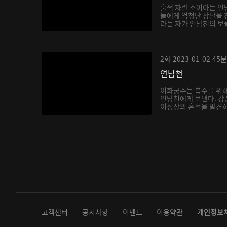
훌쩍 자란 소어아는 연
들에게 엄청난 장난을 
라는 자가 연남천의 보
아...
2화
2023-01-02
45분
연남천
이화궁주는 복수를 위해
연남천에게 보낸다. 강
이성상의 흔적을 발견하
다...
고객센터
공지사항
이벤트
이용약관
개인정보