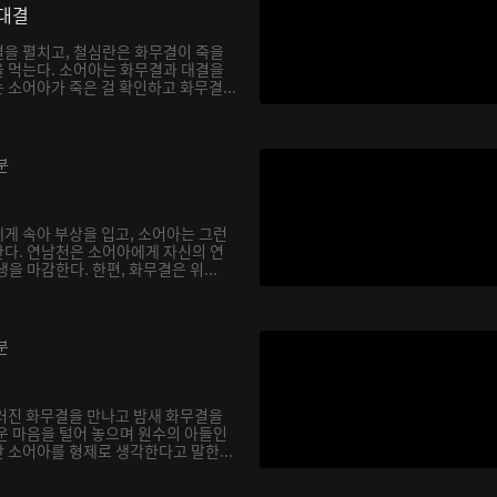
대결
을 펼치고, 철심란은 화무결이 죽을
 먹는다. 소어아는 화무결과 대결을
소어아가 죽은 걸 확인하고 화무결...
분
게 속아 부상을 입고, 소어아는 그런
다. 연남천은 소어아에게 자신의 연
을 마감한다. 한편, 화무결은 위...
분
러진 화무결을 만나고 밤새 화무결을
운 마음을 털어 놓으며 원수의 아들인
 소어아를 형제로 생각한다고 말한...