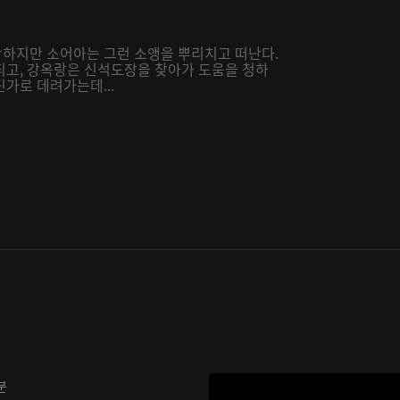
하지만 소어아는 그런 소앵을 뿌리치고 떠난다.
되고, 강옥랑은 신석도장을 찾아가 도움을 청하
가로 데려가는데...
분