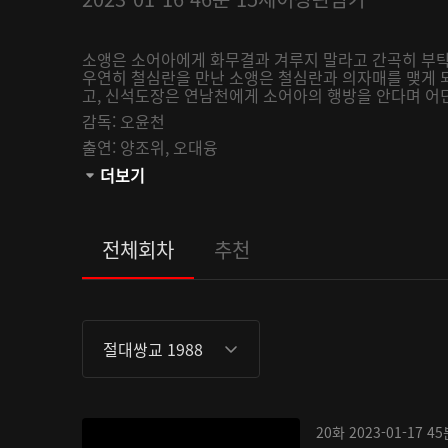
소앵은 소어아에게 화무결과 겨루지 말라고 간곡히 부탁
우연히 철심란을 만난 소앵은 철심란과 의자매를 맺게 
고, 신석도장은 연남천에게 소어아의 행방을 안다며 어딘
감독:
오윤천
출연:
양조위,
오대융
관람등급:
더보기
전체회차
추천
절대쌍교 1988
20화
2023-01-17
45