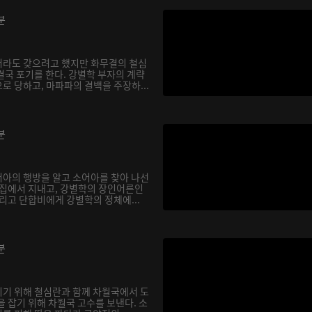
분
서라도 갖으려고 했지만 화무결의 철심
결국 포기를 한다. 강별학 부자의 계략
로 당하고, 마파파의 결백을 주장하...
분
아의 행방을 알고 소어아를 찾아 나선
 집에서 지내고, 강별학의 장인어른인
리고 단합비에게 강별학의 정체에...
분
기 위해 철심란과 함께 차월국에서 도
 잡기 위해 차월국 고수를 보낸다. 소