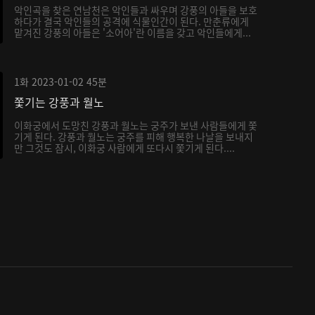
악인곡을 찾은 연남천은 악인들과 싸우며 강풍의 아들을 보호
하다가 결국 악인들의 공격에 식물인간이 된다. 만춘류에게
맡겨진 강풍의 아들은 '소어아'란 이름을 갖고 악인들에게...
1화
2023-01-02
45분
쫓기는 강풍과 월노
이화궁에서 도망친 강풍과 월노는 궁주가 보낸 사람들에게 쫓
기게 된다. 강풍과 월노는 궁주를 피해 행복한 나날을 보내지
만 그것도 잠시, 이화궁 사람에게 또다시 쫓기게 된다....