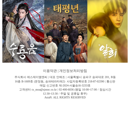
이용약관
|
개인정보처리방침
주식회사 에스제이엠엔씨 | 대표 안해조 | 서울특별시 송파구 송파대로 201, B동
16층 B-1609호 (문정동, 송파테라타워2) 사업자등록번호 218-87-02390 | 통신판
매업 신고번호 제-2024-서울송파-3233호
고객센터 cs_moa@sjmnc.co.kr | 02-400-6036 (평일 10:00~17:00 / 점심시간
12:30~13:30 / 주말 및 공휴일 휴무)
AsiaN. ALL RIGHTS RESERVED