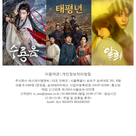
이용약관
|
개인정보처리방침
주식회사 에스제이엠엔씨 | 대표 안해조 | 서울특별시 송파구 송파대로 201, B동
16층 B-1609호 (문정동, 송파테라타워2) 사업자등록번호 218-87-02390 | 통신판
매업 신고번호 제-2024-서울송파-3233호
고객센터 cs_moa@sjmnc.co.kr | 02-400-6036 (평일 10:00~17:00 / 점심시간
12:30~13:30 / 주말 및 공휴일 휴무)
AsiaN. ALL RIGHTS RESERVED