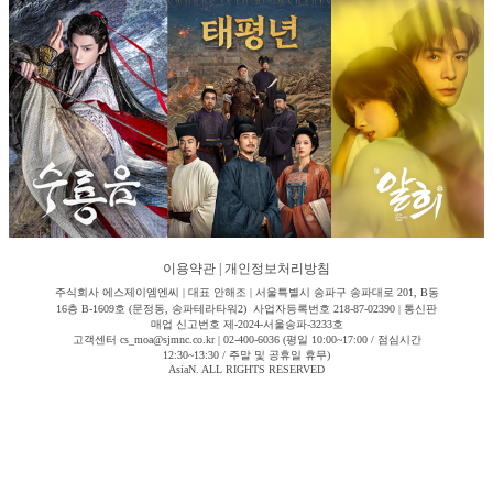
이용약관
|
개인정보처리방침
주식회사 에스제이엠엔씨 | 대표 안해조 | 서울특별시 송파구 송파대로 201, B동
16층 B-1609호 (문정동, 송파테라타워2) 사업자등록번호 218-87-02390 | 통신판
매업 신고번호 제-2024-서울송파-3233호
고객센터 cs_moa@sjmnc.co.kr | 02-400-6036 (평일 10:00~17:00 / 점심시간
12:30~13:30 / 주말 및 공휴일 휴무)
AsiaN. ALL RIGHTS RESERVED