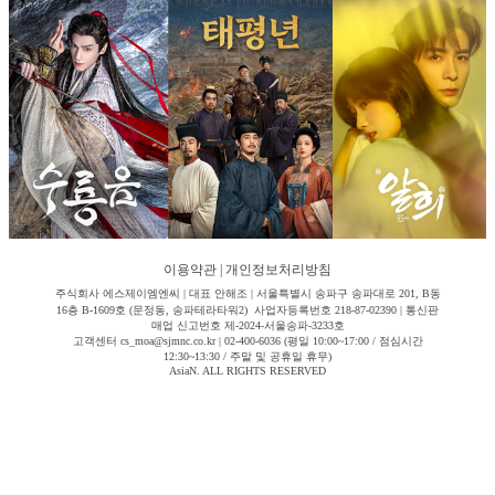
이용약관
|
개인정보처리방침
주식회사 에스제이엠엔씨 | 대표 안해조 | 서울특별시 송파구 송파대로 201, B동
16층 B-1609호 (문정동, 송파테라타워2) 사업자등록번호 218-87-02390 | 통신판
매업 신고번호 제-2024-서울송파-3233호
고객센터 cs_moa@sjmnc.co.kr | 02-400-6036 (평일 10:00~17:00 / 점심시간
12:30~13:30 / 주말 및 공휴일 휴무)
AsiaN. ALL RIGHTS RESERVED