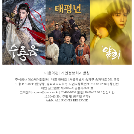
이용약관
|
개인정보처리방침
주식회사 에스제이엠엔씨 | 대표 안해조 | 서울특별시 송파구 송파대로 201, B동
16층 B-1609호 (문정동, 송파테라타워2) 사업자등록번호 218-87-02390 | 통신판
매업 신고번호 제-2024-서울송파-3233호
고객센터 cs_moa@sjmnc.co.kr | 02-400-6036 (평일 10:00~17:00 / 점심시간
12:30~13:30 / 주말 및 공휴일 휴무)
AsiaN. ALL RIGHTS RESERVED