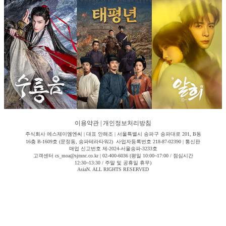
이용약관
|
개인정보처리방침
주식회사 에스제이엠엔씨 | 대표 안해조 | 서울특별시 송파구 송파대로 201, B동
16층 B-1609호 (문정동, 송파테라타워2) 사업자등록번호 218-87-02390 | 통신판
매업 신고번호 제-2024-서울송파-3233호
고객센터 cs_moa@sjmnc.co.kr | 02-400-6036 (평일 10:00~17:00 / 점심시간
12:30~13:30 / 주말 및 공휴일 휴무)
AsiaN. ALL RIGHTS RESERVED