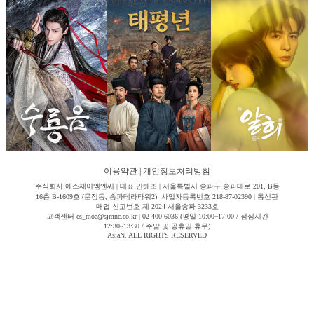
이용약관
|
개인정보처리방침
주식회사 에스제이엠엔씨 | 대표 안해조 | 서울특별시 송파구 송파대로 201, B동
16층 B-1609호 (문정동, 송파테라타워2) 사업자등록번호 218-87-02390 | 통신판
매업 신고번호 제-2024-서울송파-3233호
고객센터 cs_moa@sjmnc.co.kr | 02-400-6036 (평일 10:00~17:00 / 점심시간
12:30~13:30 / 주말 및 공휴일 휴무)
AsiaN. ALL RIGHTS RESERVED