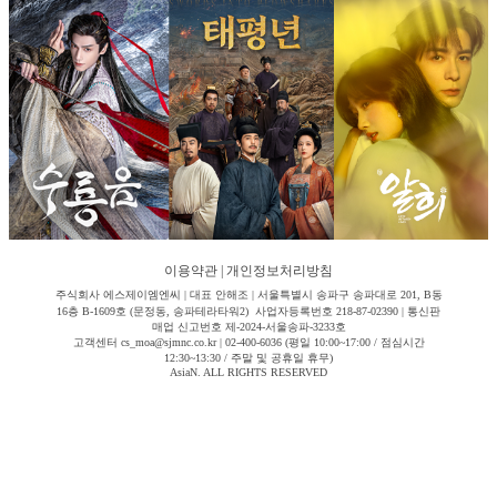
이용약관
|
개인정보처리방침
주식회사 에스제이엠엔씨 | 대표 안해조 | 서울특별시 송파구 송파대로 201, B동
16층 B-1609호 (문정동, 송파테라타워2) 사업자등록번호 218-87-02390 | 통신판
매업 신고번호 제-2024-서울송파-3233호
고객센터 cs_moa@sjmnc.co.kr | 02-400-6036 (평일 10:00~17:00 / 점심시간
12:30~13:30 / 주말 및 공휴일 휴무)
AsiaN. ALL RIGHTS RESERVED