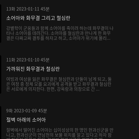
13화
2023-01-11
45분
소어아와 화무결 그리고 철심란
강별학이 군웅들과 함께 소어아를 죽이려 하는데 화무결이 나
타나 소어아를 데려간다. 소어아를 철심란과 만나게 한 화무
결은 다짜고짜 결투를 하자고 하고, 소어아가 위기에 몰리...
11화
2023-01-10
45분
가까워진 화무결과 철심란
여빙과 여상을 잃은 화무결은 철심란과 단둘이 남게 되고, 둘
은 여정 중 정체 모를 요괴에게 공격을 받고 화무결과 철심란
은 서로에게 의지한다. 한편, 강옥랑과 의창으로 간 ...
9화
2023-01-09
45분
절벽 아래의 소어아
절벽에서 떨어진 소어아는 십이성상의 한 명인 헌과신군을 만
나고, 헌과신군이 연남천의 보물 위치를 알고 있다고 하자 함