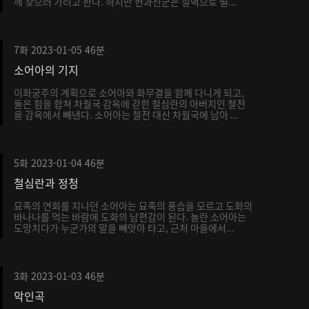
께 찾으러 가려고 한다. 하지만 헌과신군은 절벽으로 떨...
7화
2023-01-05
46분
소어아의 기지
이화궁주의 계획으로 소어아와 화무결을 함께 다니게 되고,
둘은 힘을 합쳐 차월국 감옥에 갇힌 철심란의 아버지인 철전
을 감옥에서 빼낸다. 소어아는 철전 대신 차월국에 남아 ...
5화
2023-01-04
46분
철심란과 정청
묘족의 연회를 지나던 소어아는 묘족의 풍습을 모르고 도화의
바나나를 먹는 바람에 도화의 남편감이 된다. 놀란 소어아는
도망치다가 누군가의 말을 빼앗아 타고, 근처 마을에서...
3화
2023-01-03
46분
악인곡