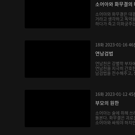
소어아와 화무결의 
소어아와 화무결은 대결
거라고 생각하고 독약을
하다가 죽고 이화궁주는 
18화
2023-01-16
46
연남검법
연남천은 강별학 부자에
연남천을 지극히 간호한
남검법을 전수해주고, 생
16화
2023-01-12
45
부모의 원한
소어아는 술에 취해 쓰
돌본다. 화무결은 괴로
소어아와 싸워야 하지만