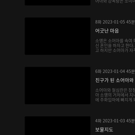
어아와 강옥랑은 소미미를
8화
2023-01-05
45분
어긋난 마음
소앵은 소어아를 속여 독
신 혼인을 하자고 한다
고 하지만 소어아가 자꾸
6화
2023-01-04
45분
친구가 된 소어아와
소어아와 철심란은 장청
아 소앵의 거처에서 지내
에 주화입마에 빠지게 되
4화
2023-01-03
45분
보물지도