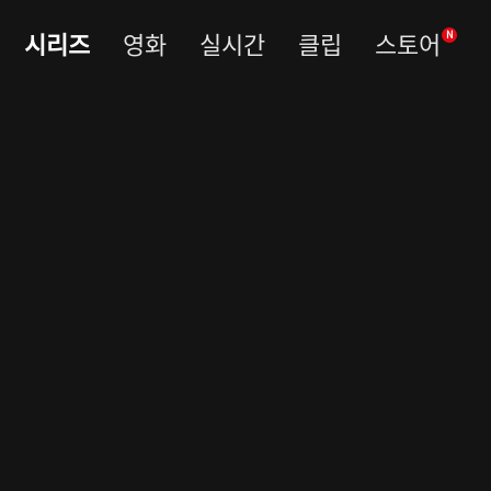
시리즈
영화
실시간
클립
스토어
N