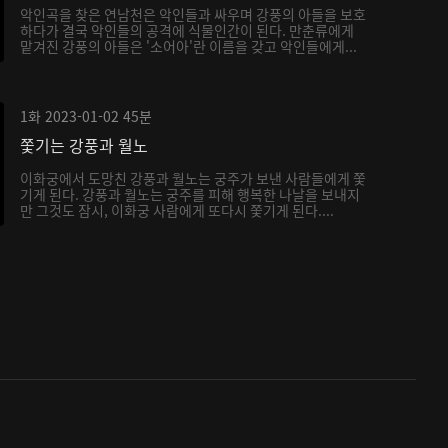
악인곡을 찾은 연남천은 악인들과 싸우며 강풍의 아들을 보호
하다가 결국 악인들의 공격에 식물인간이 된다. 만춘류에게
맡겨진 강풍의 아들은 '소어아'란 이름을 갖고 악인들에게...
1화
2023-01-02
45분
쫓기는 강풍과 월노
이화궁에서 도망친 강풍과 월노는 궁주가 보낸 사람들에게 쫓
기게 된다. 강풍과 월노는 궁주를 피해 행복한 나날을 보내지
만 그것도 잠시, 이화궁 사람에게 또다시 쫓기게 된다....