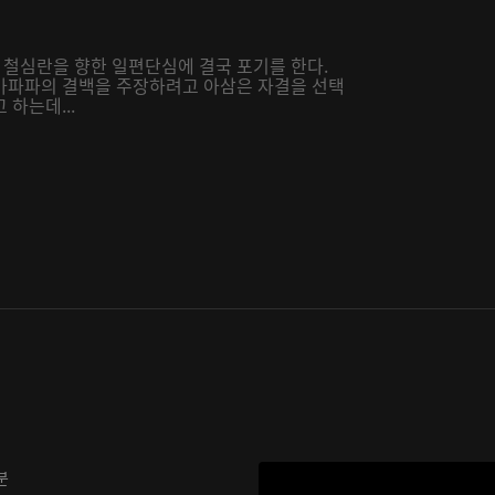
철심란을 향한 일편단심에 결국 포기를 한다.
마파파의 결백을 주장하려고 아삼은 자결을 선택
하는데...
분