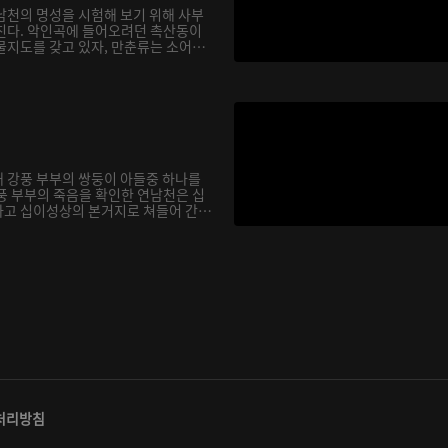
남천의 명성을 시험해 보기 위해 사부
친다. 악인곡에 들어오려던 촉산동이
물지도를 갖고 있자, 만춘류는 소어
 강풍 부부의 쌍둥이 아들중 하나를
풍 부부의 죽음을 확인한 연남천은 십
고 십이성상의 본거지로 쳐들어 간
처리방침