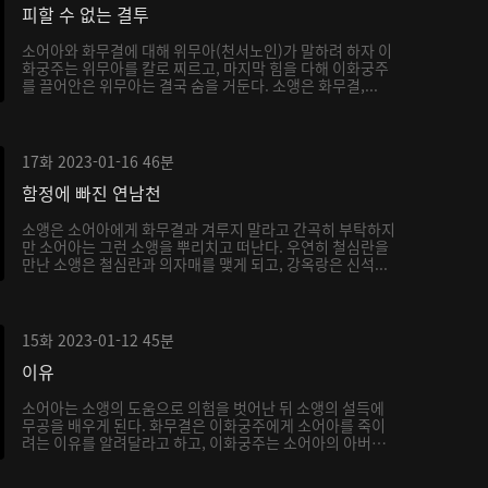
피할 수 없는 결투
소어아와 화무결에 대해 위무아(천서노인)가 말하려 하자 이
화궁주는 위무아를 칼로 찌르고, 마지막 힘을 다해 이화궁주
를 끌어안은 위무아는 결국 숨을 거둔다. 소앵은 화무결,...
17화
2023-01-16
46분
함정에 빠진 연남천
소앵은 소어아에게 화무결과 겨루지 말라고 간곡히 부탁하지
만 소어아는 그런 소앵을 뿌리치고 떠난다. 우연히 철심란을
만난 소앵은 철심란과 의자매를 맺게 되고, 강옥랑은 신석...
15화
2023-01-12
45분
이유
소어아는 소앵의 도움으로 의험을 벗어난 뒤 소앵의 설득에
무공을 배우게 된다. 화무결은 이화궁주에게 소어아를 죽이
려는 이유를 알려달라고 하고, 이화궁주는 소어아의 아버지
가...