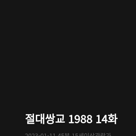
절대쌍교 1988 14화
2023-01-11
45분
15세이상관람가