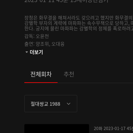
장청은 화무결을 해쳐서라도 갖으려고 했지만 화무결의 
강별학 부자의 계략에 마파파는 속수무책으로 당하고, 
한다. 궁지에 몰린 마파파는 강별학의 정체를 폭로하려고 
감독:
오윤천
출연:
양조위,
오대융
관람등급:
더보기
전체회차
추천
절대쌍교 1988
20화
2023-01-17
45