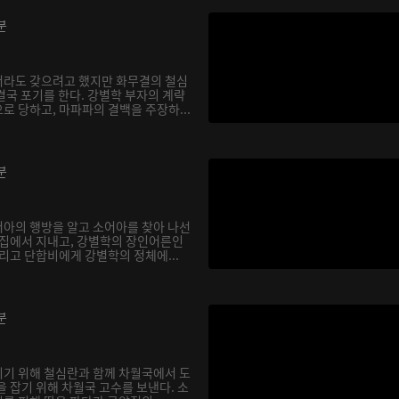
분
서라도 갖으려고 했지만 화무결의 철심
결국 포기를 한다. 강별학 부자의 계략
로 당하고, 마파파의 결백을 주장하...
분
아의 행방을 알고 소어아를 찾아 나선
 집에서 지내고, 강별학의 장인어른인
리고 단합비에게 강별학의 정체에...
분
기 위해 철심란과 함께 차월국에서 도
 잡기 위해 차월국 고수를 보낸다. 소