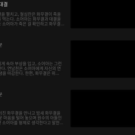
대결
을 펼치고, 철심란은 화무결이 죽을
 먹는다. 소어아는 화무결과 대결을
소어아가 죽은 걸 확인하고 화무결...
분
게 속아 부상을 입고, 소어아는 그런
다. 연남천은 소어아에게 자신의 연
을 마감한다. 한편, 화무결은 위...
분
러진 화무결을 만나고 밤새 화무결을
운 마음을 털어 놓으며 원수의 아들인
 소어아를 형제로 생각한다고 말한...