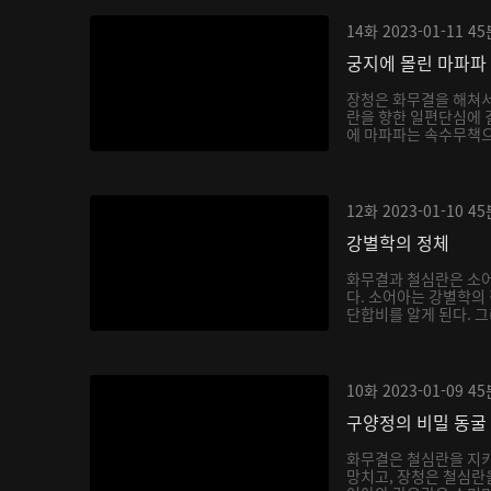
14화
2023-01-11
45
궁지에 몰린 마파파
장청은 화무결을 해쳐
란을 향한 일편단심에 
에 마파파는 속수무책으
12화
2023-01-10
45
강별학의 정체
화무결과 철심란은 소어
다. 소어아는 강별학의
단합비를 알게 된다. 그
10화
2023-01-09
45
구양정의 비밀 동굴
화무결은 철심란을 지키
망치고, 장청은 철심란을