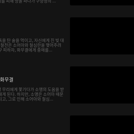
 피해 땅을 파다가 구양정의 ...
을 탄 술을 먹이고, 자신에게 진 빚 대
. 철전은 소어아와 철심란을 맺어주려
 피하자, 화무결에게 중매를...
 화무결
 무리에게 쫓기다가 소앵의 도움을 받
게 된다. 하지만, 소앵은 소어아 때문
고, 그로 인해 소어아와 철심...