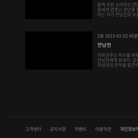
훌쩍 자란 소어아는 연
들에게 엄청난 장난을 
라는 자가 연남천의 보
아...
2화
2023-01-02
45분
연남천
이화궁주는 복수를 위해
연남천에게 보낸다. 강
이성상의 흔적을 발견하
다...
고객센터
공지사항
이벤트
이용약관
개인정보