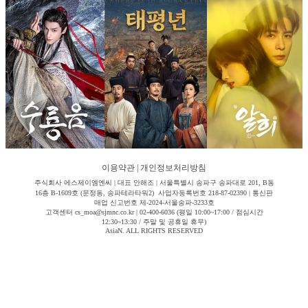
이용약관
|
개인정보처리방침
주식회사 에스제이엠엔씨 | 대표 안해조 | 서울특별시 송파구 송파대로 201, B동
16층 B-1609호 (문정동, 송파테라타워2) 사업자등록번호 218-87-02390 | 통신판
매업 신고번호 제-2024-서울송파-3233호
고객센터 cs_moa@sjmnc.co.kr | 02-400-6036 (평일 10:00~17:00 / 점심시간
12:30~13:30 / 주말 및 공휴일 휴무)
AsiaN. ALL RIGHTS RESERVED