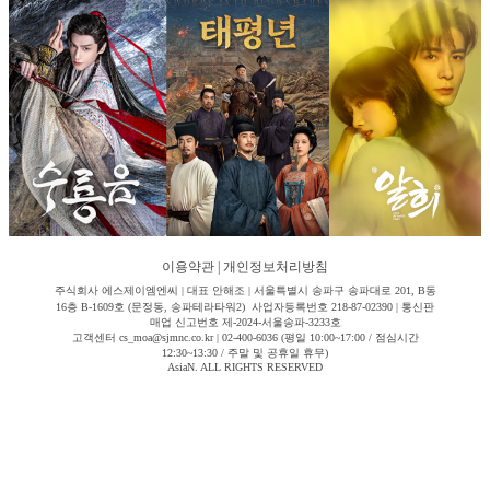
이용약관
|
개인정보처리방침
주식회사 에스제이엠엔씨 | 대표 안해조 | 서울특별시 송파구 송파대로 201, B동
16층 B-1609호 (문정동, 송파테라타워2) 사업자등록번호 218-87-02390 | 통신판
매업 신고번호 제-2024-서울송파-3233호
고객센터 cs_moa@sjmnc.co.kr | 02-400-6036 (평일 10:00~17:00 / 점심시간
12:30~13:30 / 주말 및 공휴일 휴무)
AsiaN. ALL RIGHTS RESERVED