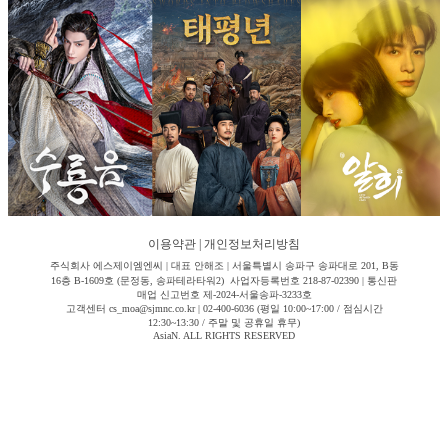
이용약관
|
개인정보처리방침
주식회사 에스제이엠엔씨 | 대표 안해조 | 서울특별시 송파구 송파대로 201, B동
16층 B-1609호 (문정동, 송파테라타워2) 사업자등록번호 218-87-02390 | 통신판
매업 신고번호 제-2024-서울송파-3233호
고객센터 cs_moa@sjmnc.co.kr | 02-400-6036 (평일 10:00~17:00 / 점심시간
12:30~13:30 / 주말 및 공휴일 휴무)
AsiaN. ALL RIGHTS RESERVED