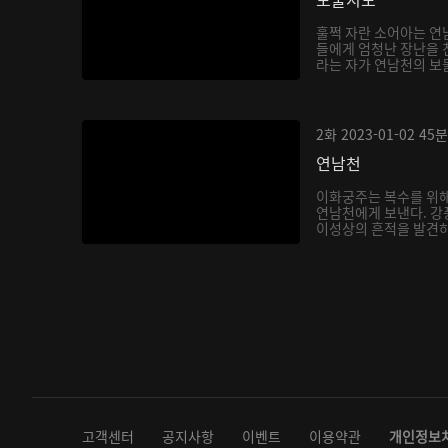
훌쩍 자란 소어아는 연
들에게 엄청난 장난을 
라는 자가 연남천의 보
아...
2화
2023-01-02
45분
연남천
이화궁주는 복수를 위해
연남천에게 보낸다. 강
이성상의 흔적을 발견하
다...
고객센터
공지사항
이벤트
이용약관
개인정보