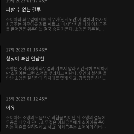
19화
2023-01-17
45분
피할 수 없는 결투
소어아와 화무결에 대해 위무아(천서노인)가 말하려 하자 이
화궁주는 위무아를 칼로 찌르고, 마지막 힘을 다해 이화궁주
를 끌어안은 위무아는 결국 숨을 거둔다. 소앵은 화무결,...
17화
2023-01-16
46분
함정에 빠진 연남천
소앵은 소어아에게 화무결과 겨루지 말라고 간곡히 부탁하지
만 소어아는 그런 소앵을 뿌리치고 떠난다. 우연히 철심란을
만난 소앵은 철심란과 의자매를 맺게 되고, 강옥랑은 신석...
15화
2023-01-12
45분
이유
소어아는 소앵의 도움으로 의험을 벗어난 뒤 소앵의 설득에
무공을 배우게 된다. 화무결은 이화궁주에게 소어아를 죽이
려는 이유를 알려달라고 하고, 이화궁주는 소어아의 아버지
가...