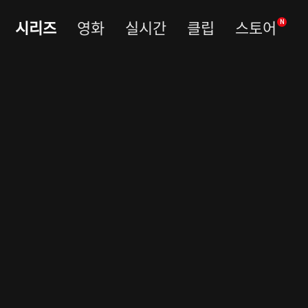
시리즈
영화
실시간
클립
스토어
N