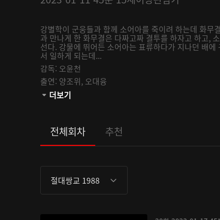
강별학이 군웅들과 함께 소어아를 죽이려 하는데 화무결
과 만나게 한 화무결은 다짜고짜 결투를 하자고 하고, 
선다. 강물에 뛰어든 소어아는 표류하다가 지나던 배에 
서 일하게 되는데...
감독:
오윤천
출연:
양조위,
오대융
관람등급:
더보기
전체회차
추천
절대쌍교 1988