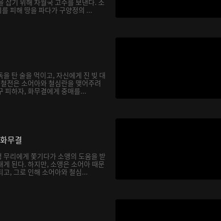
 잡기 위해 차월국 고수를 보낸다. 소
 피해 땅을 파다가 구양정의 ...
을 탄 술을 먹이고, 자신에게 진 빚 대
. 철전은 소어아와 철심란을 맺어주려
 피하자, 화무결에게 중매를...
 화무결
 무리에게 쫓기다가 소앵의 도움을 받
게 된다. 하지만, 소앵은 소어아 때문
고, 그로 인해 소어아와 철심...