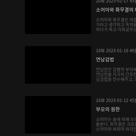
20화
2023-01-17
45
소어아와 화무결의 
소어아와 화무결은 대결
거라고 생각하고 독약을
하다가 죽고 이화궁주는 
18화
2023-01-16
46
연남검법
연남천은 강별학 부자에
연남천을 지극히 간호한
남검법을 전수해주고, 생
16화
2023-01-12
45
부모의 원한
소어아는 술에 취해 쓰
돌본다. 화무결은 괴로
소어아와 싸워야 하지만