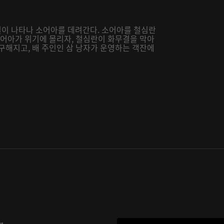
이 나타나 소어아를 데려간다. 소어아를 철심란
소어아가 위기에 몰리자, 철심란이 화무결을 막아
구해지고, 배 주인인 삼 낭자가 운영하는 객잔에