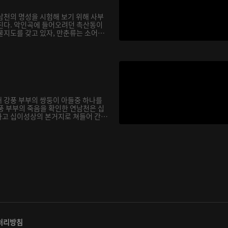
남천의 명성을 시험해 보기 위해 사부
친다. 악인곡에 들어오려던 촉산동이
물지도를 갖고 있자, 만춘류는 소어
 강풍 부부의 쌍둥이 아들중 하나를
풍 부부의 죽음을 확인한 연남천은 십
고 십이성상의 본거지로 쳐들어 간
처리방침