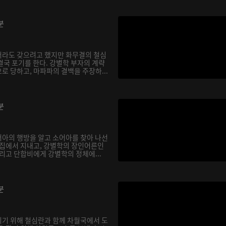
분
서라도 갖으려고 했지만 화무결의 철심
결국 포기를 한다. 강별학 부자의 계략
로 당하고, 마파파의 결백을 주장하...
분
아의 행방을 알고 소어아를 찾아 나선
 집에서 지내고, 강별학의 장인어른인
리고 단합비에게 강별학의 정체에...
분
기 위해 철심란과 함께 차월국에서 도