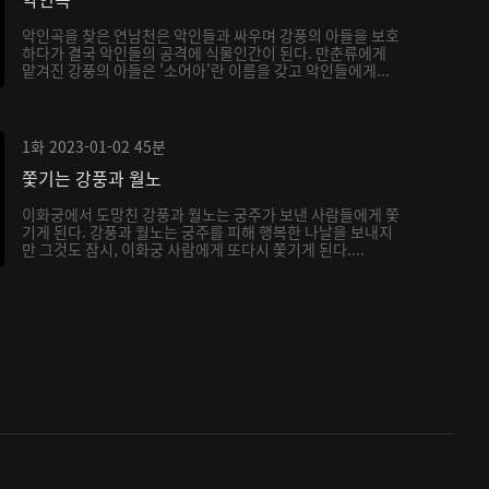
악인곡을 찾은 연남천은 악인들과 싸우며 강풍의 아들을 보호
하다가 결국 악인들의 공격에 식물인간이 된다. 만춘류에게
맡겨진 강풍의 아들은 '소어아'란 이름을 갖고 악인들에게...
1화
2023-01-02
45분
쫓기는 강풍과 월노
이화궁에서 도망친 강풍과 월노는 궁주가 보낸 사람들에게 쫓
기게 된다. 강풍과 월노는 궁주를 피해 행복한 나날을 보내지
만 그것도 잠시, 이화궁 사람에게 또다시 쫓기게 된다....