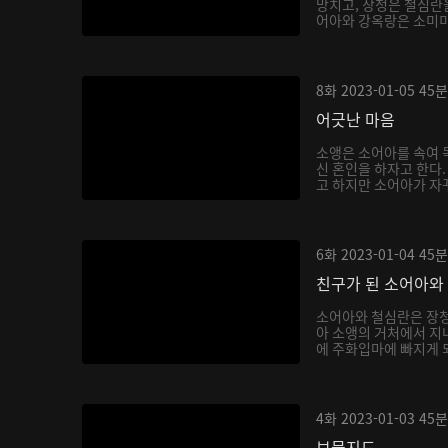
망치고, 장청은 철심란을
어아와 강옥랑은 소미미를
8화
2023-01-05
45분
어긋난 마음
소앵은 소어아를 속여 독
신 혼인을 하자고 한다
고 하지만 소어아가 자꾸
6화
2023-01-04
45분
친구가 된 소어아와
소어아와 철심란은 장청
아 소앵의 거처에서 지내
에 주화입마에 빠지게 되
4화
2023-01-03
45분
보물지도