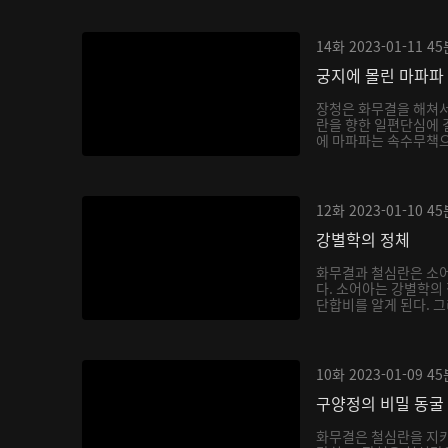
14화
2023-01-11
45
궁지에 몰린 마파파
장청은 화무결을 해쳐
란을 향한 일편단심에 
에 마파파는 속수무책으
12화
2023-01-10
45
강별학의 정체
화무결과 철심란은 소어
다. 소어아는 강별학의
단합비를 알게 된다. 그
10화
2023-01-09
45
구양정의 비밀 동굴
화무결은 철심란을 지키