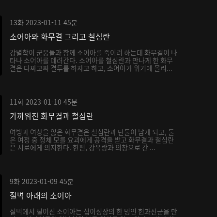
13화
2023-01-11
45분
소어아와 화무결 그리고 철심란
강별학이 군웅들과 함께 소어아를 죽이려 하는데 화무결이 나
타나 소어아를 데려간다. 소어아를 철심란과 만나게 한 화무
결은 다짜고짜 결투를 하자고 하고, 소어아가 위기에 몰리...
11화
2023-01-10
45분
가까워진 화무결과 철심란
여빙과 여상을 잃은 화무결은 철심란과 단둘이 남게 되고, 둘
은 여정 중 정체 모를 요괴에게 공격을 받고 화무결과 철심란
은 서로에게 의지한다. 한편, 강옥랑과 의창으로 간 ...
9화
2023-01-09
45분
절벽 아래의 소어아
절벽에서 떨어진 소어아는 십이성상의 한 명인 헌과신군을 만