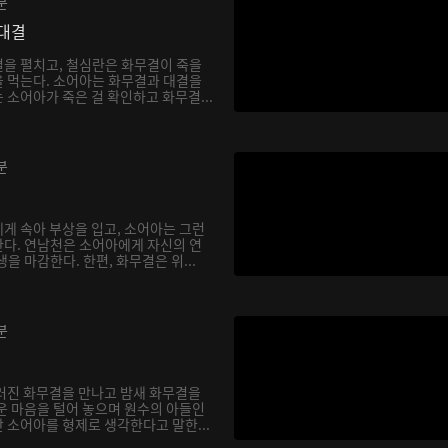
분
대결
을 펼치고, 철심란은 화무결이 죽을
 먹는다. 소어아는 화무결과 대결을
소어아가 죽은 걸 확인하고 화무결...
분
게 속아 부상을 입고, 소어아는 그런
다. 연남천은 소어아에게 자신의 연
을 마감한다. 한편, 화무결은 위...
분
러진 화무결을 만나고 밤새 화무결을
운 마음을 털어 놓으며 원수의 아들인
 소어아를 형제로 생각한다고 말한...