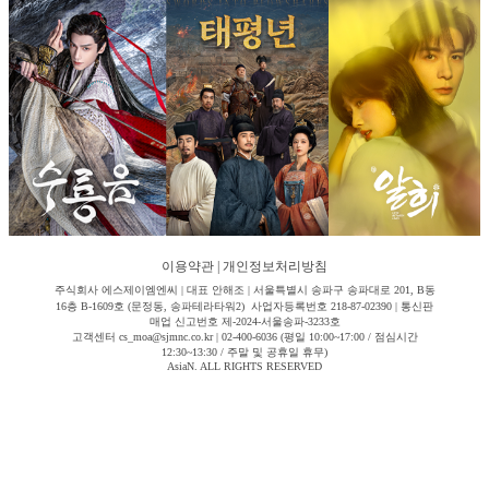
이용약관
|
개인정보처리방침
주식회사 에스제이엠엔씨 | 대표 안해조 | 서울특별시 송파구 송파대로 201, B동
16층 B-1609호 (문정동, 송파테라타워2) 사업자등록번호 218-87-02390 | 통신판
매업 신고번호 제-2024-서울송파-3233호
고객센터 cs_moa@sjmnc.co.kr | 02-400-6036 (평일 10:00~17:00 / 점심시간
12:30~13:30 / 주말 및 공휴일 휴무)
AsiaN. ALL RIGHTS RESERVED