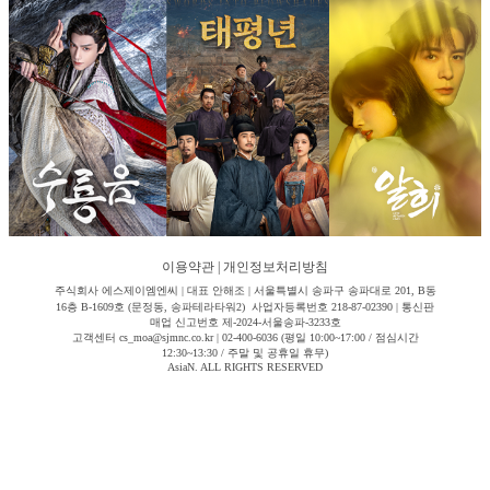
이용약관
|
개인정보처리방침
주식회사 에스제이엠엔씨 | 대표 안해조 | 서울특별시 송파구 송파대로 201, B동
16층 B-1609호 (문정동, 송파테라타워2) 사업자등록번호 218-87-02390 | 통신판
매업 신고번호 제-2024-서울송파-3233호
고객센터 cs_moa@sjmnc.co.kr | 02-400-6036 (평일 10:00~17:00 / 점심시간
12:30~13:30 / 주말 및 공휴일 휴무)
AsiaN. ALL RIGHTS RESERVED