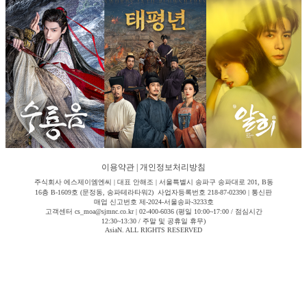
이용약관
|
개인정보처리방침
주식회사 에스제이엠엔씨 | 대표 안해조 | 서울특별시 송파구 송파대로 201, B동
16층 B-1609호 (문정동, 송파테라타워2) 사업자등록번호 218-87-02390 | 통신판
매업 신고번호 제-2024-서울송파-3233호
고객센터 cs_moa@sjmnc.co.kr | 02-400-6036 (평일 10:00~17:00 / 점심시간
12:30~13:30 / 주말 및 공휴일 휴무)
AsiaN. ALL RIGHTS RESERVED