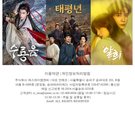
이용약관
|
개인정보처리방침
주식회사 에스제이엠엔씨 | 대표 안해조 | 서울특별시 송파구 송파대로 201, B동
16층 B-1609호 (문정동, 송파테라타워2) 사업자등록번호 218-87-02390 | 통신판
매업 신고번호 제-2024-서울송파-3233호
고객센터 cs_moa@sjmnc.co.kr | 02-400-6036 (평일 10:00~17:00 / 점심시간
12:30~13:30 / 주말 및 공휴일 휴무)
AsiaN. ALL RIGHTS RESERVED