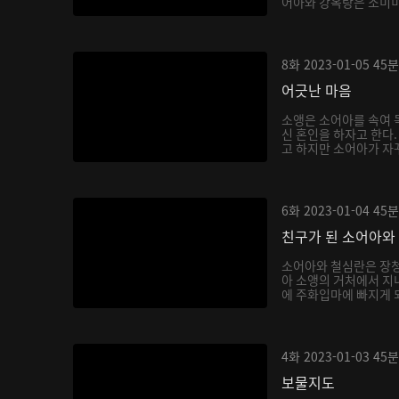
어아와 강옥랑은 소미미를
8화
2023-01-05
45분
어긋난 마음
소앵은 소어아를 속여 독
신 혼인을 하자고 한다
고 하지만 소어아가 자꾸
6화
2023-01-04
45분
친구가 된 소어아와
소어아와 철심란은 장청
아 소앵의 거처에서 지내
에 주화입마에 빠지게 되
4화
2023-01-03
45분
보물지도