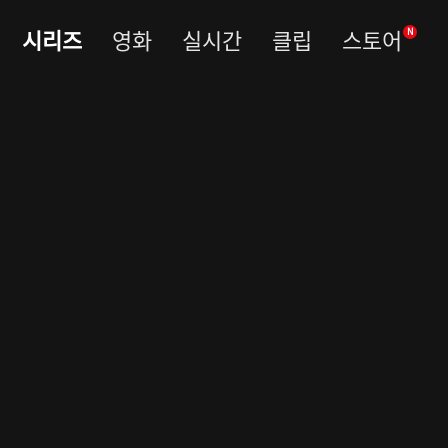
시리즈
영화
실시간
클립
스토어
N