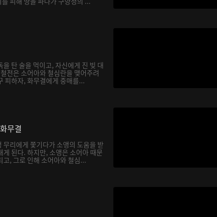
 피해 땅을 파다가 구양정의 ...
을 탄 술을 먹이고, 자신에게 진 빚 대
. 철전은 소어아와 철심란을 맺어주려
 피하자, 화무결에게 중매를...
 화무결
 무리에게 쫓기다가 소앵의 도움을 받
게 된다. 하지만, 소앵은 소어아 때문
고, 그로 인해 소어아와 철심...