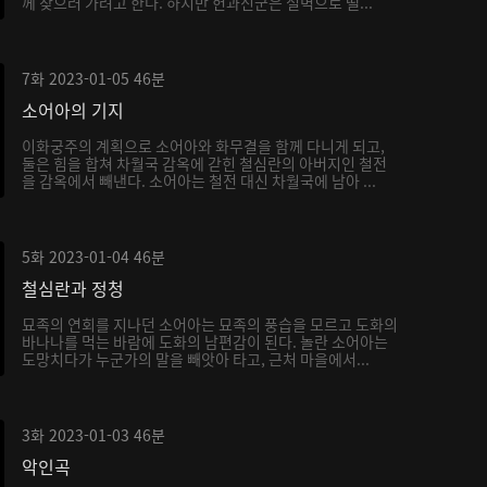
께 찾으러 가려고 한다. 하지만 헌과신군은 절벽으로 떨...
7화
2023-01-05
46분
소어아의 기지
이화궁주의 계획으로 소어아와 화무결을 함께 다니게 되고,
둘은 힘을 합쳐 차월국 감옥에 갇힌 철심란의 아버지인 철전
을 감옥에서 빼낸다. 소어아는 철전 대신 차월국에 남아 ...
5화
2023-01-04
46분
철심란과 정청
묘족의 연회를 지나던 소어아는 묘족의 풍습을 모르고 도화의
바나나를 먹는 바람에 도화의 남편감이 된다. 놀란 소어아는
도망치다가 누군가의 말을 빼앗아 타고, 근처 마을에서...
3화
2023-01-03
46분
악인곡