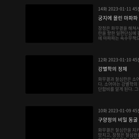
14화
2023-01-11
45
궁지에 몰린 마파파
장청은 화무결을 해쳐
란을 향한 일편단심에 
에 마파파는 속수무책으
12화
2023-01-10
45
강별학의 정체
화무결과 철심란은 소어
다. 소어아는 강별학의
단합비를 알게 된다. 그
10화
2023-01-09
45
구양정의 비밀 동굴
화무결은 철심란을 지키
망치고, 장청은 철심란을