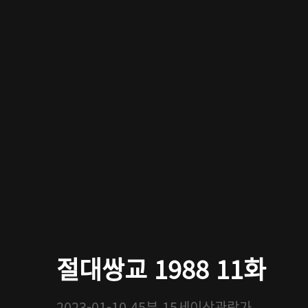
절대쌍교 1988 11화
2023-01-10
45분
15세이상관람가