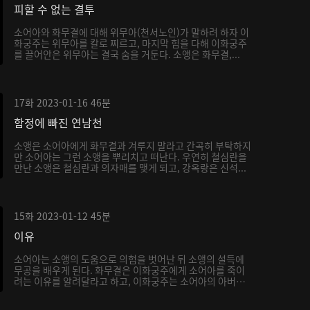
피할 수 없는 결투
소어아와 화무결에 대해 위무아(천서노인)가 말하려 하자 이
화궁주는 위무아를 칼로 찌르고, 마지막 힘을 다해 이화궁주
를 끌어안은 위무아는 결국 숨을 거둔다. 소앵은 화무결,...
17화
2023-01-16
46분
함정에 빠진 연남천
소앵은 소어아에게 화무결과 겨루지 말라고 간곡히 부탁하지
만 소어아는 그런 소앵을 뿌리치고 떠난다. 우연히 철심란을
만난 소앵은 철심란과 의자매를 맺게 되고, 강옥랑은 신석...
15화
2023-01-12
45분
이유
소어아는 소앵의 도움으로 의험을 벗어난 뒤 소앵의 설득에
무공을 배우게 된다. 화무결은 이화궁주에게 소어아를 죽이
려는 이유를 알려달라고 하고, 이화궁주는 소어아의 아버지
가...