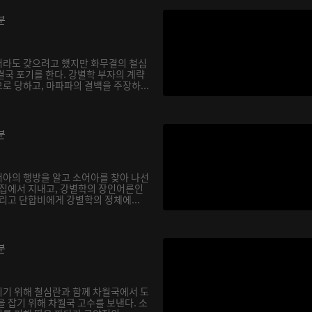
분
서라도 갖으려고 했지만 화무결의 철심
결국 포기를 한다. 강별학 부자의 계략
로 당하고, 마파파의 결백을 주장하...
분
아의 행방을 알고 소어아를 찾아 나선
 집에서 지내고, 강별학의 장인어른인
리고 단합비에게 강별학의 정체에...
분
기 위해 철심란과 함께 차월국에서 도
 잡기 위해 차월국 고수를 보낸다. 소