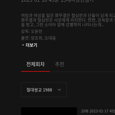
여빙과 여상을 잃은 화무결은 철심란과 단둘이 남게 되고
화무결과 철심란은 서로에게 의지한다. 한편, 강옥랑과
을 받고, 그런 소어아 앞에 강별학이 나타나는데...
감독:
오윤천
출연:
양조위,
오대융
관람등급:
더보기
전체회차
추천
절대쌍교 1988
20화
2023-01-17
45