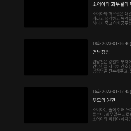
소어아와 화무결의 
소어아와 화무결은 대결
거라고 생각하고 독약을
하다가 죽고 이화궁주는 
18화
2023-01-16
46
연남검법
연남천은 강별학 부자에
연남천을 지극히 간호한
남검법을 전수해주고, 생
16화
2023-01-12
45
부모의 원한
소어아는 술에 취해 쓰
돌본다. 화무결은 괴로
소어아와 싸워야 하지만