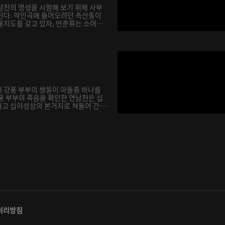
남천의 명성을 시험해 보기 위해 사부
친다. 악인곡에 들어오려던 촉산동이
물지도를 갖고 있자, 만춘류는 소어
 강풍 부부의 쌍둥이 아들중 하나를
풍 부부의 죽음을 확인한 연남천은 십
고 십이성상의 본거지로 쳐들어 간
처리방침