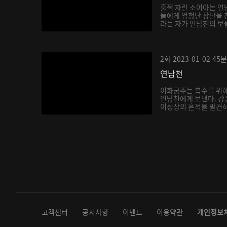
훌쩍 자란 소어아는 연
들에게 엄청난 장난을 
라는 자가 연남천의 보
아...
2화
2023-01-02
45분
연남천
이화궁주는 복수를 위해
연남천에게 보낸다. 강
이성상의 흔적을 발견하
다...
고객센터
공지사항
이벤트
이용약관
개인정보