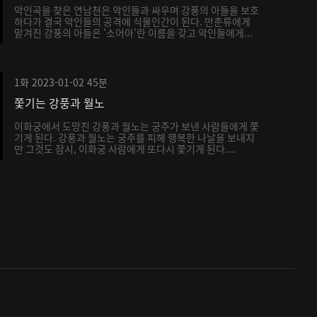
악인곡을 찾은 연남천은 악인들과 싸우며 강풍의 아들을 보호
하다가 결국 악인들의 공격에 식물인간이 된다. 만춘류에게
맡겨진 강풍의 아들은 '소어아'란 이름을 갖고 악인들에게...
1화
2023-01-02
45분
쫓기는 강풍과 월노
이화궁에서 도망친 강풍과 월노는 궁주가 보낸 사람들에게 쫓
기게 된다. 강풍과 월노는 궁주를 피해 행복한 나날을 보내지
만 그것도 잠시, 이화궁 사람에게 또다시 쫓기게 된다....