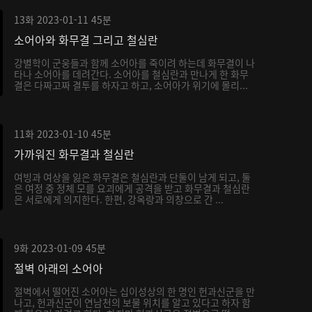
13화
2023-01-11
45분
소어아와 화무결 그리고 철심란
강별학이 군웅들과 함께 소어아를 죽이려 하는데 화무결이 나
타나 소어아를 데려간다. 소어아를 철심란과 만나게 한 화무
결은 다짜고짜 결투를 하자고 하고, 소어아가 위기에 몰리...
11화
2023-01-10
45분
가까워진 화무결과 철심란
여빙과 여상을 잃은 화무결은 철심란과 단둘이 남게 되고, 둘
은 여정 중 정체 모를 요괴에게 공격을 받고 화무결과 철심란
은 서로에게 의지한다. 한편, 강옥랑과 의창으로 간 ...
9화
2023-01-09
45분
절벽 아래의 소어아
절벽에서 떨어진 소어아는 십이성상의 한 명인 헌과신군을 만
나고, 헌과신군이 연남천의 보물 위치를 알고 있다고 하자 함