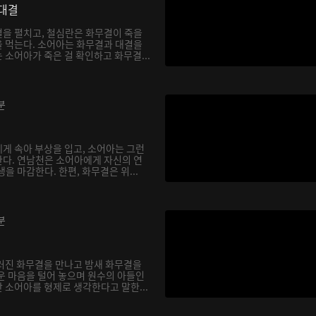
대결
을 펼치고, 철심란은 화무결이 죽을
 먹는다. 소어아는 화무결과 대결을
소어아가 죽은 걸 확인하고 화무결...
분
게 속아 부상을 입고, 소어아는 그런
다. 연남천은 소어아에게 자신의 연
을 마감한다. 한편, 화무결은 위...
분
러진 화무결을 만나고 밤새 화무결을
운 마음을 털어 놓으며 원수의 아들인
 소어아를 형제로 생각한다고 말한...