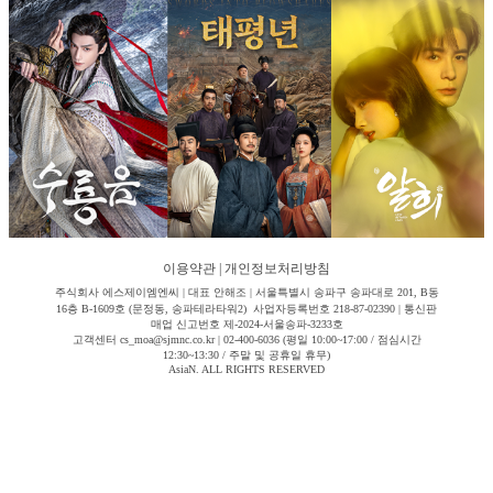
이용약관
|
개인정보처리방침
주식회사 에스제이엠엔씨 | 대표 안해조 | 서울특별시 송파구 송파대로 201, B동
16층 B-1609호 (문정동, 송파테라타워2) 사업자등록번호 218-87-02390 | 통신판
매업 신고번호 제-2024-서울송파-3233호
고객센터 cs_moa@sjmnc.co.kr | 02-400-6036 (평일 10:00~17:00 / 점심시간
12:30~13:30 / 주말 및 공휴일 휴무)
AsiaN. ALL RIGHTS RESERVED