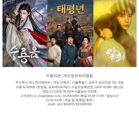
이용약관
|
개인정보처리방침
주식회사 에스제이엠엔씨 | 대표 안해조 | 서울특별시 송파구 송파대로 201, B동
16층 B-1609호 (문정동, 송파테라타워2) 사업자등록번호 218-87-02390 | 통신판
매업 신고번호 제-2024-서울송파-3233호
고객센터 cs_moa@sjmnc.co.kr | 02-400-6036 (평일 10:00~17:00 / 점심시간
12:30~13:30 / 주말 및 공휴일 휴무)
AsiaN. ALL RIGHTS RESERVED