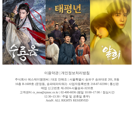
이용약관
|
개인정보처리방침
주식회사 에스제이엠엔씨 | 대표 안해조 | 서울특별시 송파구 송파대로 201, B동
16층 B-1609호 (문정동, 송파테라타워2) 사업자등록번호 218-87-02390 | 통신판
매업 신고번호 제-2024-서울송파-3233호
고객센터 cs_moa@sjmnc.co.kr | 02-400-6036 (평일 10:00~17:00 / 점심시간
12:30~13:30 / 주말 및 공휴일 휴무)
AsiaN. ALL RIGHTS RESERVED