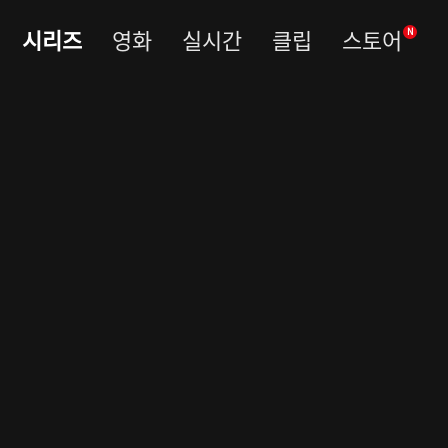
시리즈
영화
실시간
클립
스토어
N