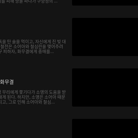
 피해 땅을 파다가 구양정의 ...
을 탄 술을 먹이고, 자신에게 진 빚 대
. 철전은 소어아와 철심란을 맺어주려
 피하자, 화무결에게 중매를...
 화무결
 무리에게 쫓기다가 소앵의 도움을 받
게 된다. 하지만, 소앵은 소어아 때문
고, 그로 인해 소어아와 철심...