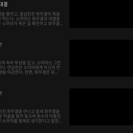
대결
을 펼치고, 철심란은 화무결이 죽을
 먹는다. 소어아는 화무결과 대결을
소어아가 죽은 걸 확인하고 화무결...
분
게 속아 부상을 입고, 소어아는 그런
다. 연남천은 소어아에게 자신의 연
을 마감한다. 한편, 화무결은 위...
분
러진 화무결을 만나고 밤새 화무결을
운 마음을 털어 놓으며 원수의 아들인
 소어아를 형제로 생각한다고 말한...