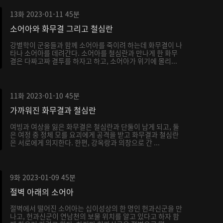
13화
2023-01-11
45분
소어아와 화무결 그리고 철심란
강별학이 군웅들과 함께 소어아를 죽이려 하는데 화무결이 나
타나 소어아를 데려간다. 소어아를 철심란과 만나게 한 화무
결은 다짜고짜 결투를 하자고 하고, 소어아가 위기에 몰리...
11화
2023-01-10
45분
가까워진 화무결과 철심란
여빙과 여상을 잃은 화무결은 철심란과 단둘이 남게 되고, 둘
은 여정 중 정체 모를 요괴에게 공격을 받고 화무결과 철심란
은 서로에게 의지한다. 한편, 강옥랑과 의창으로 간 ...
9화
2023-01-09
45분
절벽 아래의 소어아
절벽에서 떨어진 소어아는 십이성상의 한 명인 헌과신군을 만
나고, 헌과신군이 연남천의 보물 위치를 알고 있다고 하자 함