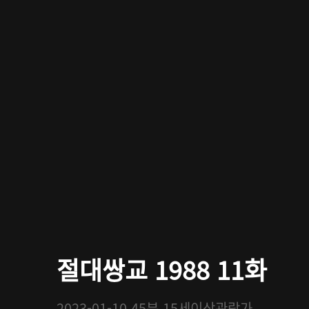
절대쌍교 1988 11화
2023-01-10
45분
15세이상관람가