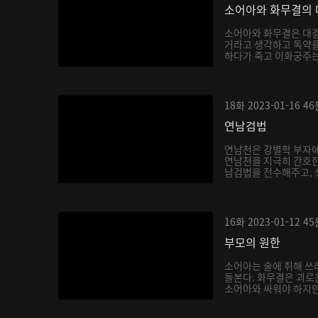
소어아와 화무결의 
소어아와 화무결은 대결
거라고 생각하고 독약을
하다가 죽고 이화궁주는 
18화
2023-01-16
46
연남검법
연남천은 강별학 부자에
연남천을 지극히 간호한
남검법을 전수해주고, 생
16화
2023-01-12
45
부모의 원한
소어아는 술에 취해 쓰
돌본다. 화무결은 괴로
소어아와 싸워야 하지만