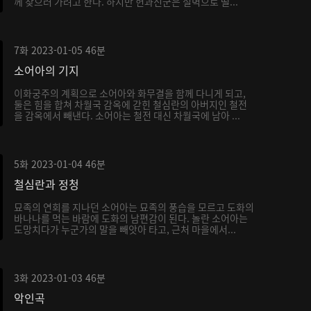
께 찾으러 가려고 한다. 하지만 헌과신군은 절벽으로 떨...
7화
2023-01-05
46분
소어아의 기지
이화궁주의 계획으로 소어아와 화무결을 함께 다니게 되고,
둘은 힘을 합쳐 차월국 감옥에 갇힌 철심란의 아버지인 철전
을 감옥에서 빼낸다. 소어아는 철전 대신 차월국에 남아 ...
5화
2023-01-04
46분
철심란과 정청
묘족의 연회를 지나던 소어아는 묘족의 풍습을 모르고 도화의
바나나를 먹는 바람에 도화의 남편감이 된다. 놀란 소어아는
도망치다가 누군가의 말을 빼앗아 타고, 근처 마을에서...
3화
2023-01-03
46분
악인곡