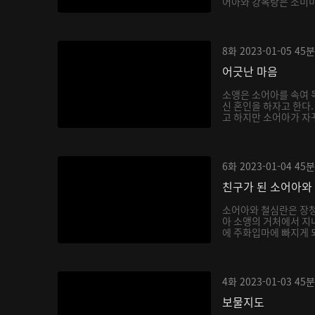
어아와 강옥랑은 소미미를
8화
2023-01-05
45분
어긋난 마음
소앵은 소어아를 속여 독
신 혼인을 하자고 한다
고 하지만 소어아가 자꾸
6화
2023-01-04
45분
친구가 된 소어아와
소어아와 철심란은 장청
아 소앵의 거처에서 지내
에 주화입마에 빠지게 되
4화
2023-01-03
45분
보물지도