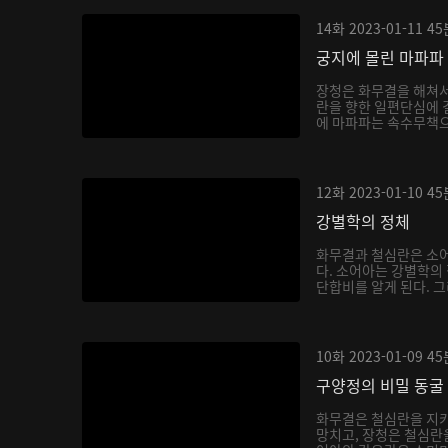
14화
2023-01-11
45
궁지에 몰린 마파파
장청은 화무결을 해쳐
란을 향한 일편단심에 
에 마파파는 속수무책으
12화
2023-01-10
45
강별학의 정체
화무결과 철심란은 소어
다. 소어아는 강별학의
단합비를 알게 된다. 그
10화
2023-01-09
45
구양정의 비밀 동굴
화무결은 철심란을 지키
망치고, 장청은 철심란을