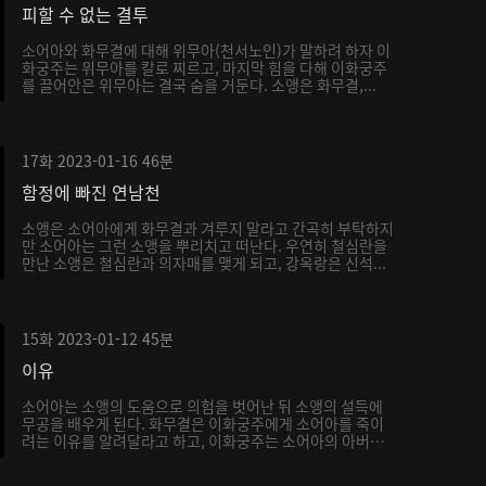
피할 수 없는 결투
소어아와 화무결에 대해 위무아(천서노인)가 말하려 하자 이
화궁주는 위무아를 칼로 찌르고, 마지막 힘을 다해 이화궁주
를 끌어안은 위무아는 결국 숨을 거둔다. 소앵은 화무결,...
17화
2023-01-16
46분
함정에 빠진 연남천
소앵은 소어아에게 화무결과 겨루지 말라고 간곡히 부탁하지
만 소어아는 그런 소앵을 뿌리치고 떠난다. 우연히 철심란을
만난 소앵은 철심란과 의자매를 맺게 되고, 강옥랑은 신석...
15화
2023-01-12
45분
이유
소어아는 소앵의 도움으로 의험을 벗어난 뒤 소앵의 설득에
무공을 배우게 된다. 화무결은 이화궁주에게 소어아를 죽이
려는 이유를 알려달라고 하고, 이화궁주는 소어아의 아버지
가...