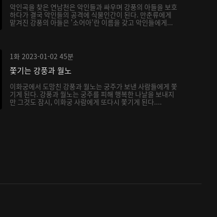
악인곡을 찾은 연남천은 악인들과 싸우며 강풍의 아들을 보호
하다가 결국 악인들의 공격에 식물인간이 된다. 만춘류에게
맡겨진 강풍의 아들은 '소어아'란 이름을 갖고 악인들에게...
1화
2023-01-02
45분
쫓기는 강풍과 월노
이화궁에서 도망친 강풍과 월노는 궁주가 보낸 사람들에게 쫓
기게 된다. 강풍과 월노는 궁주를 피해 행복한 나날을 보내지
만 그것도 잠시, 이화궁 사람에게 또다시 쫓기게 된다....