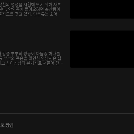
남천의 명성을 시험해 보기 위해 사부
친다. 악인곡에 들어오려던 촉산동이
물지도를 갖고 있자, 만춘류는 소어
 강풍 부부의 쌍둥이 아들중 하나를
풍 부부의 죽음을 확인한 연남천은 십
고 십이성상의 본거지로 쳐들어 간
처리방침