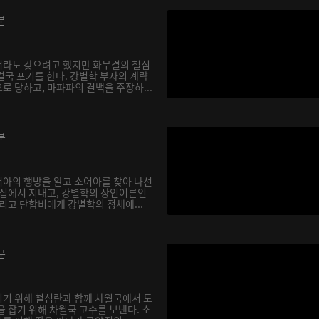
분
서라도 갖으려고 했지만 화무결의 철심
결국 포기를 한다. 강별학 부자의 계략
로 당하고, 마파파의 결백을 주장하...
분
아의 행방을 알고 소어아를 찾아 나선
 집에서 지내고, 강별학의 장인어른인
리고 단합비에게 강별학의 정체에...
분
기 위해 철심란과 함께 차월국에서 도
 잡기 위해 차월국 고수를 보낸다. 소