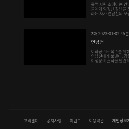
훌쩍 자란 소어아는 연
들에게 엄청난 장난을 
라는 자가 연남천의 보
아...
2화
2023-01-02
45분
연남천
이화궁주는 복수를 위해
연남천에게 보낸다. 강
이성상의 흔적을 발견하
다...
고객센터
공지사항
이벤트
이용약관
개인정보