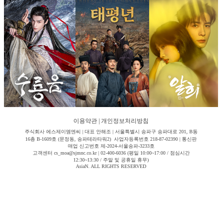
이용약관
|
개인정보처리방침
주식회사 에스제이엠엔씨 | 대표 안해조 | 서울특별시 송파구 송파대로 201, B동
16층 B-1609호 (문정동, 송파테라타워2) 사업자등록번호 218-87-02390 | 통신판
매업 신고번호 제-2024-서울송파-3233호
고객센터 cs_moa@sjmnc.co.kr | 02-400-6036 (평일 10:00~17:00 / 점심시간
12:30~13:30 / 주말 및 공휴일 휴무)
AsiaN. ALL RIGHTS RESERVED