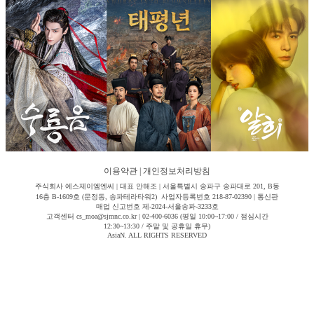
이용약관
|
개인정보처리방침
주식회사 에스제이엠엔씨 | 대표 안해조 | 서울특별시 송파구 송파대로 201, B동
16층 B-1609호 (문정동, 송파테라타워2) 사업자등록번호 218-87-02390 | 통신판
매업 신고번호 제-2024-서울송파-3233호
고객센터 cs_moa@sjmnc.co.kr | 02-400-6036 (평일 10:00~17:00 / 점심시간
12:30~13:30 / 주말 및 공휴일 휴무)
AsiaN. ALL RIGHTS RESERVED