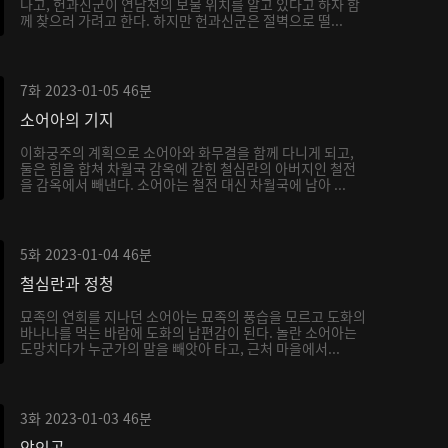
나고, 헌과신군이 연남천의 보물 위치를 알고 있다고 하자 함
께 찾으러 가려고 한다. 하지만 헌과신군은 절벽으로 떨...
7화
2023-01-05
46분
소어아의 기지
이화궁주의 계획으로 소어아와 화무결을 함께 다니게 되고,
둘은 힘을 합쳐 차월국 감옥에 갇힌 철심란의 아버지인 철전
을 감옥에서 빼낸다. 소어아는 철전 대신 차월국에 남아 ...
5화
2023-01-04
46분
철심란과 정청
묘족의 연회를 지나던 소어아는 묘족의 풍습을 모르고 도화의
바나나를 먹는 바람에 도화의 남편감이 된다. 놀란 소어아는
도망치다가 누군가의 말을 빼앗아 타고, 근처 마을에서...
3화
2023-01-03
46분
악인곡