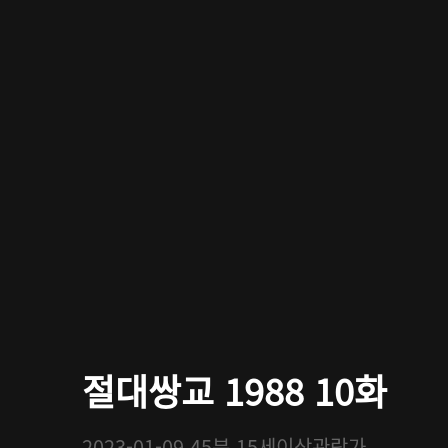
절대쌍교 1988 10화
2023-01-09
45분
15세이상관람가