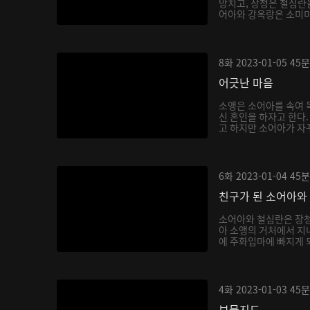
망치고, 장청은 철심란을
어아와 강옥랑은 소미미를
8화
2023-01-05
45분
어긋난 마음
소앵은 소어아를 속여 독
신 혼인을 하자고 한다
고 하지만 소어아가 자꾸
6화
2023-01-04
45분
친구가 된 소어아와
소어아와 철심란은 장청
아 소앵의 거처에서 지내
에 주화입마에 빠지게 되
4화
2023-01-03
45분
보물지도