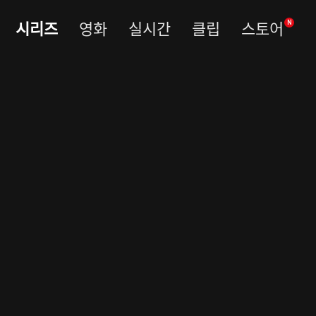
시리즈
영화
실시간
클립
스토어
N