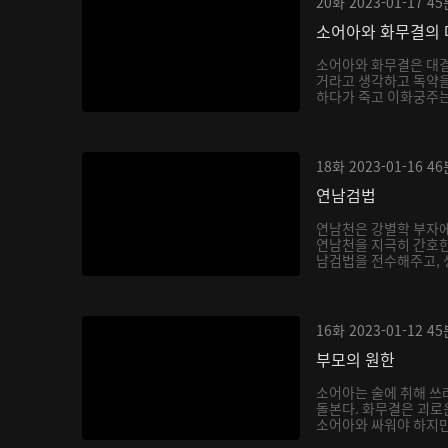
20화
2023-01-17
45
소어아와 화무결의 
소어아와 화무결은 대결
거라고 생각하고 독약을
하다가 죽고 이화궁주는 
18화
2023-01-16
46
연남검법
연남천은 강별학 부자에
연남천을 지극히 간호한
남검법을 전수해주고, 생
16화
2023-01-12
45
부모의 원한
소어아는 술에 취해 쓰
돌본다. 화무결은 괴로
소어아와 싸워야 하지만