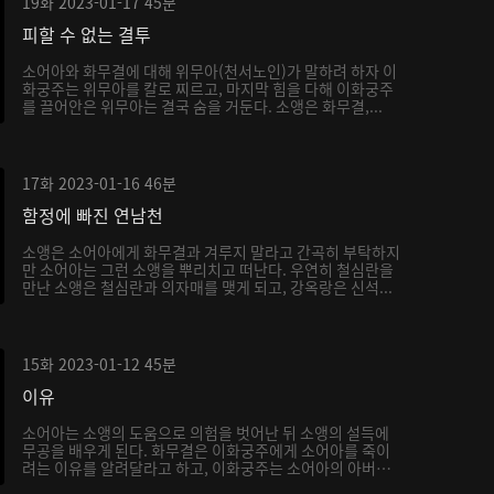
19화
2023-01-17
45분
피할 수 없는 결투
소어아와 화무결에 대해 위무아(천서노인)가 말하려 하자 이
화궁주는 위무아를 칼로 찌르고, 마지막 힘을 다해 이화궁주
를 끌어안은 위무아는 결국 숨을 거둔다. 소앵은 화무결,...
17화
2023-01-16
46분
함정에 빠진 연남천
소앵은 소어아에게 화무결과 겨루지 말라고 간곡히 부탁하지
만 소어아는 그런 소앵을 뿌리치고 떠난다. 우연히 철심란을
만난 소앵은 철심란과 의자매를 맺게 되고, 강옥랑은 신석...
15화
2023-01-12
45분
이유
소어아는 소앵의 도움으로 의험을 벗어난 뒤 소앵의 설득에
무공을 배우게 된다. 화무결은 이화궁주에게 소어아를 죽이
려는 이유를 알려달라고 하고, 이화궁주는 소어아의 아버지
가...