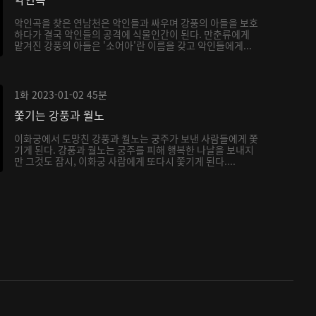
악인곡을 찾은 연남천은 악인들과 싸우며 강풍의 아들을 보호
하다가 결국 악인들의 공격에 식물인간이 된다. 만춘류에게
맡겨진 강풍의 아들은 '소어아'란 이름을 갖고 악인들에게...
1화
2023-01-02
45분
쫓기는 강풍과 월노
이화궁에서 도망친 강풍과 월노는 궁주가 보낸 사람들에게 쫓
기게 된다. 강풍과 월노는 궁주를 피해 행복한 나날을 보내지
만 그것도 잠시, 이화궁 사람에게 또다시 쫓기게 된다....