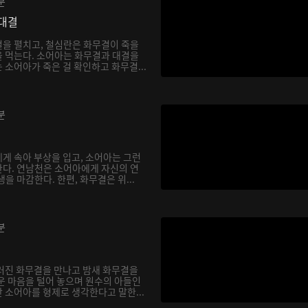
분
대결
을 펼치고, 철심란은 화무결이 죽을
 먹는다. 소어아는 화무결과 대결을
소어아가 죽은 걸 확인하고 화무결...
분
게 속아 부상을 입고, 소어아는 그런
다. 연남천은 소어아에게 자신의 연
을 마감한다. 한편, 화무결은 위...
분
러진 화무결을 만나고 밤새 화무결을
운 마음을 털어 놓으며 원수의 아들인
 소어아를 형제로 생각한다고 말한...