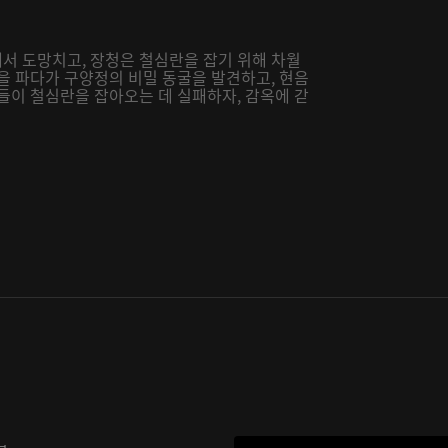
서 도망치고, 장청은 철심란을 잡기 위해 차월
을 파다가 구양정의 비밀 동굴을 발견하고, 현음
들이 철심란을 잡아오는 데 실패하자, 감옥에 갇