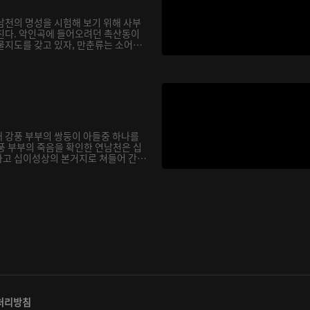
남천의 명성을 시험해 보기 위해 사부
친다. 악인곡에 들어오려던 촉산동이
물지도를 갖고 있자, 만춘류는 소어
 강풍 부부의 쌍둥이 아들중 하나를
풍 부부의 죽음을 확인한 연남천은 십
고 십이성상의 본거지로 쳐들어 간
처리방침