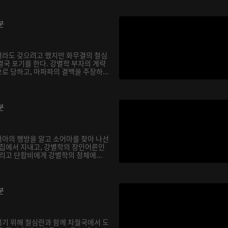
분
서라도 갖으려고 했지만 화무결의 철심
결국 포기를 한다. 강별학 부자의 계략
로 당하고, 마파파의 결백을 주장하...
분
아의 행방을 알고 소어아를 찾아 나선
 집에서 지내고, 강별학의 장인어른인
리고 단합비에게 강별학의 정체에...
분
기 위해 철심란과 함께 차월국에서 도