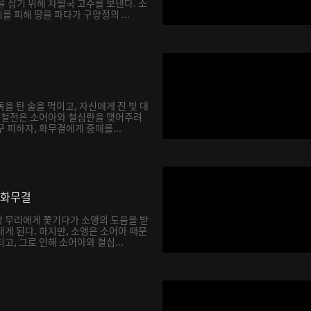
 잡기 위해 차월국 고수를 보낸다. 소
 피해 땅을 파다가 구양정의 ...
을 탄 술을 먹이고, 자신에게 진 빚 대
. 철전은 소어아와 철심란을 맺어주려
 피하자, 화무결에게 중매를...
 화무결
 무리에게 쫓기다가 소앵의 도움을 받
게 된다. 하지만, 소앵은 소어아 때문
고, 그로 인해 소어아와 철심...