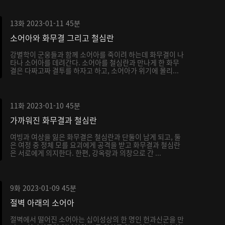
13화
2023-01-11
45분
소어아와 화무결 그리고 철심란
강별학이 군웅들과 함께 소어아를 죽이려 하는데 화무결이 나
타나 소어아를 데려간다. 소어아를 철심란과 만나게 한 화무
결은 다짜고짜 결투를 하자고 하고, 소어아가 위기에 몰리...
11화
2023-01-10
45분
가까워진 화무결과 철심란
여빙과 여상을 잃은 화무결은 철심란과 단둘이 남게 되고, 둘
은 여정 중 정체 모를 요괴에게 공격을 받고 화무결과 철심란
은 서로에게 의지한다. 한편, 강옥랑과 의창으로 간 ...
9화
2023-01-09
45분
절벽 아래의 소어아
절벽에서 떨어진 소어아는 십이성상의 한 명인 헌과신군을 만