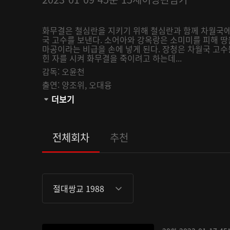
화무결은 철심란을 지키기 위해 철심란과 함께 차월국에
국 고수를 보낸다. 소어아와 강옥랑은 소미미를 피해 땅
마공이라는 비급을 손에 넣게 된다. 장청은 차월국 고수
힌 자를 시켜 화무결을 죽이려고 하는데...
감독:
오윤천
출연:
양조위,
오대융
관람등급:
더보기
전체회차
추천
절대쌍교 1988