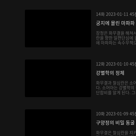
14화
2023-01-11
45
궁지에 몰린 마파파
장청은 화무결을 해쳐
란을 향한 일편단심에 
에 마파파는 속수무책으
12화
2023-01-10
45
강별학의 정체
화무결과 철심란은 소어
다. 소어아는 강별학의
단합비를 알게 된다. 그
10화
2023-01-09
45
구양정의 비밀 동굴
화무결은 철심란을 지키