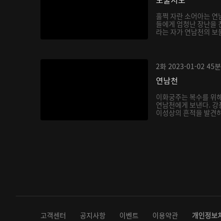
훌쩍 자란 소어아는 연
들에게 엄청난 장난을 
라는 자가 연남천의 보
아...
2화
2023-01-02
45분
연남천
이화궁주는 복수를 위해
연남천에게 보낸다. 강
이성상의 흔적을 발견하
다...
고객센터
공지사항
이벤트
이용약관
개인정보