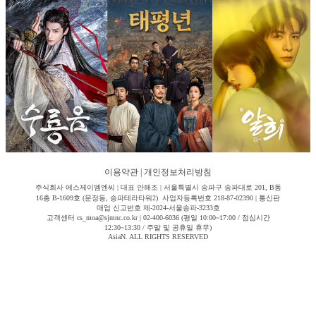
이용약관
|
개인정보처리방침
주식회사 에스제이엠엔씨 | 대표 안해조 | 서울특별시 송파구 송파대로 201, B동
16층 B-1609호 (문정동, 송파테라타워2) 사업자등록번호 218-87-02390 | 통신판
매업 신고번호 제-2024-서울송파-3233호
고객센터 cs_moa@sjmnc.co.kr | 02-400-6036 (평일 10:00~17:00 / 점심시간
12:30~13:30 / 주말 및 공휴일 휴무)
AsiaN. ALL RIGHTS RESERVED