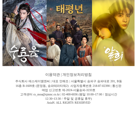
이용약관
|
개인정보처리방침
주식회사 에스제이엠엔씨 | 대표 안해조 | 서울특별시 송파구 송파대로 201, B동
16층 B-1609호 (문정동, 송파테라타워2) 사업자등록번호 218-87-02390 | 통신판
매업 신고번호 제-2024-서울송파-3233호
고객센터 cs_moa@sjmnc.co.kr | 02-400-6036 (평일 10:00~17:00 / 점심시간
12:30~13:30 / 주말 및 공휴일 휴무)
AsiaN. ALL RIGHTS RESERVED