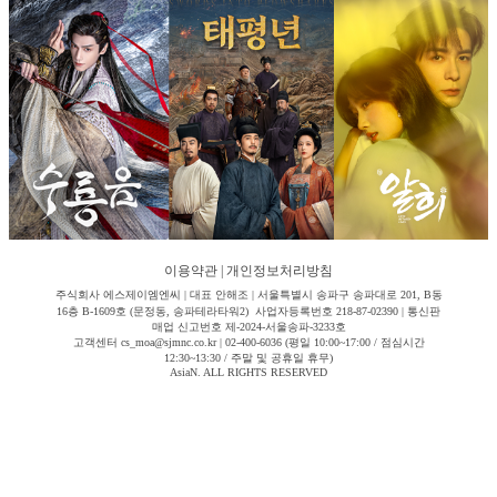
이용약관
|
개인정보처리방침
주식회사 에스제이엠엔씨 | 대표 안해조 | 서울특별시 송파구 송파대로 201, B동
16층 B-1609호 (문정동, 송파테라타워2) 사업자등록번호 218-87-02390 | 통신판
매업 신고번호 제-2024-서울송파-3233호
고객센터 cs_moa@sjmnc.co.kr | 02-400-6036 (평일 10:00~17:00 / 점심시간
12:30~13:30 / 주말 및 공휴일 휴무)
AsiaN. ALL RIGHTS RESERVED