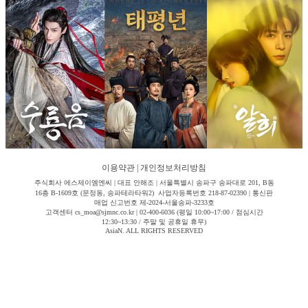
이용약관
|
개인정보처리방침
주식회사 에스제이엠엔씨 | 대표 안해조 | 서울특별시 송파구 송파대로 201, B동
16층 B-1609호 (문정동, 송파테라타워2) 사업자등록번호 218-87-02390 | 통신판
매업 신고번호 제-2024-서울송파-3233호
고객센터 cs_moa@sjmnc.co.kr | 02-400-6036 (평일 10:00~17:00 / 점심시간
12:30~13:30 / 주말 및 공휴일 휴무)
AsiaN. ALL RIGHTS RESERVED