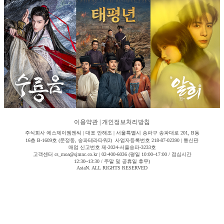
이용약관
|
개인정보처리방침
주식회사 에스제이엠엔씨 | 대표 안해조 | 서울특별시 송파구 송파대로 201, B동
16층 B-1609호 (문정동, 송파테라타워2) 사업자등록번호 218-87-02390 | 통신판
매업 신고번호 제-2024-서울송파-3233호
고객센터 cs_moa@sjmnc.co.kr | 02-400-6036 (평일 10:00~17:00 / 점심시간
12:30~13:30 / 주말 및 공휴일 휴무)
AsiaN. ALL RIGHTS RESERVED